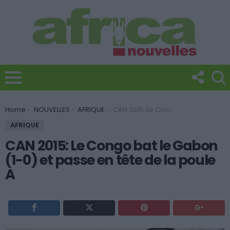
You are here:
Home
NOUVELLES
AFRIQUE
CAN 2015: Le Congo bat le Gabon (1-0) et passe en tête de la poule A
AFRIQUE
CAN 2015: Le Congo bat le Gabon
(1-0) et passe en tête de la poule
A