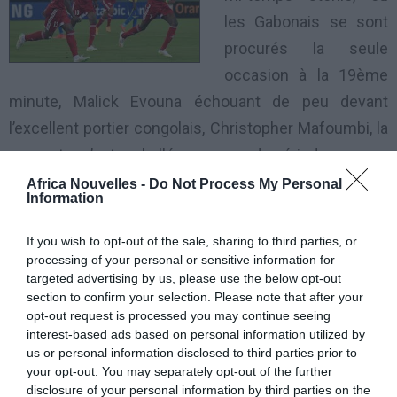
les Gabonais se sont
procurés la seule
occasion à la 19ème
minute, Malick Evouna échouant de peu devant
l’excellent portier congolais, Christopher Mafoumbi, la
rencontre s’est emballée en seconde période.
Africa Nouvelles -
Do Not Process My Personal
Information
Chaque équipe a alors cherché avec plus
d’engagement à faire la décision, les Congolais y
If you wish to opt-out of the sale, sharing to third parties, or
parviendront finalement grâce à Prince Oniangué,
processing of your personal or sensitive information for
targeted advertising by us, please use the below opt-out
reprenant victorieusement une balle mal renvoyée par
section to confirm your selection. Please note that after your
la défense gabonaise à la 48ème minute.
opt-out request is processed you may continue seeing
interest-based ads based on personal information utilized by
Dès lors, l’équipe gabonaise va jeter toutes ses forces
us or personal information disclosed to third parties prior to
your opt-out. You may separately opt-out of the further
dans la bataille pour revenir dans le match, sans
disclosure of your personal information by third parties on the