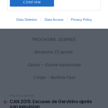
2e Gabon 3 pts ( 1),
CONFIRM
3e Guinée équatoriale 2 pts (0),
Data Deletion
Data Access
Privacy Policy
4e Burkina Faso 1 pt (-2).
PROCHAINE JOURNEE
dimanche 25 janvier:
Gabon – Guinée équatoriale
Congo – Burkina Faso
Previous article
See
CAN 2015: Excuses de Gervinho après
more
son expulsion