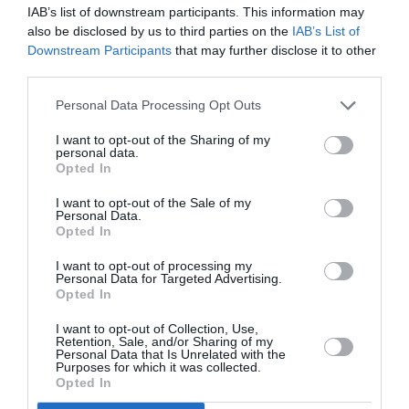
succès, face à des Congolais déterminés.
IAB’s list of downstream participants. This information may
also be disclosed by us to third parties on the
IAB’s List of
Downstream Participants
that may further disclose it to other
Cette victoire permet au Congo, tenu en échec par la
third parties.
Guinée équatoriale pour son premier match (1-1), de
Personal Data Processing Opt Outs
prendre la tête du groupe A, suivi de sa victime du
jour, le Gabon, et de la Guinée équatoriale, le Burkina
I want to opt-out of the Sharing of my
personal data.
fermant la marche.
Opted In
I want to opt-out of the Sale of my
La bande à Pierre Aubameyang du Gabon devra
Personal Data.
Opted In
continuer sur la même lancée que leur premier match
I want to opt-out of processing my
pour décrocher leur ticket en quart de final
Personal Data for Targeted Advertising.
Opted In
CLASSEMENT
I want to opt-out of Collection, Use,
Retention, Sale, and/or Sharing of my
Personal Data that Is Unrelated with the
1er Congo 4 pts ( 1),
Purposes for which it was collected.
Opted In