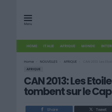
Menu
HOME
ITALIE
AFRIQUE
MONDE
INTE
You are here:
Home
NOUVELLES
AFRIQUE
CAN 2013: Les Etoiles Noires d
AFRIQUE
CAN 2013: Les Etoil
tombent sur le Ca
Share
Tweet