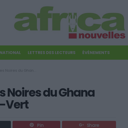
RNATIONAL
LETTRES DES LECTEURS
ÉVÉNEMENTS
u Ghana tombent sur le Cap-Vert
es Noires du Ghana
p-Vert
Pin
Share