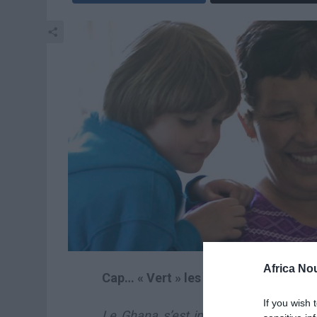
Africa No
Cap… « Vert » les Etoiles ou la poêle!
If you wish 
Le Ghana s’est imposé avec facilité