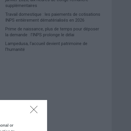
supplémentaires
Travail domestique : les paiements de cotisations
INPS entièrement dématérialisés en 2026
Prime de naissance, plus de temps pour déposer
la demande : l’INPS prolonge le délai
Lampedusa, l’accueil devient patrimoine de
l’humanité
Photoshoot Paris
sonal or