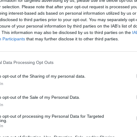
formation for targeted advertising by us, please use the below opt-out s
r selection. Please note that after your opt-out request is processed y
 de 3 à 0 sur le Niger dans leur dernier match
eing interest-based ads based on personal information utilized by us or
disclosed to third parties prior to your opt-out. You may separately opt-
losure of your personal information by third parties on the IAB’s list of
. This information may also be disclosed by us to third parties on the
IA
Les Black Stars sont à la tête du groupe
Participants
that may further disclose it to other third parties.
avec 7 points et vont maintenant
rencontrer le Cap-Vert, surprenant quart de
finaliste, en 4èmes de finale au même
l Data Processing Opt Outs
endroit, le samedi.
o opt-out of the Sharing of my personal data.
In
Le résultat n’a jamais vraiment fait de
ntage rapide sous le feu de Asamoah Gyan.
o opt-out of the Sale of my Personal Data.
 second but, avant que John Boye n’assure les
In
mi-temps.
to opt-out of processing my Personal Data for Targeted
ing.
In
t, Albert Adomah adressa une transversale à