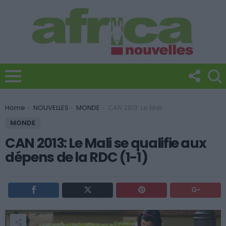
You are here:
Home
NOUVELLES
MONDE
CAN 2013: Le Mali se qualifie aux dépens de la RDC (1-1)
MONDE
CAN 2013: Le Mali se qualifie aux
dépens de la RDC (1-1)