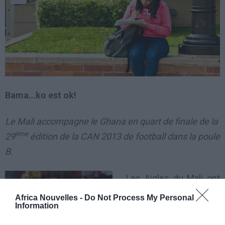
Bama…ko est ok!
Le Mali accompagne le Ghana en quart de finale de la
ème
29
édition de la CAN 2013 de football dans la poule
B.
Les Aigles du Mali ont
été généreux dans
Africa Nouvelles -
Do Not Process My Personal
Information
l’effort en revenant au
score grâce à