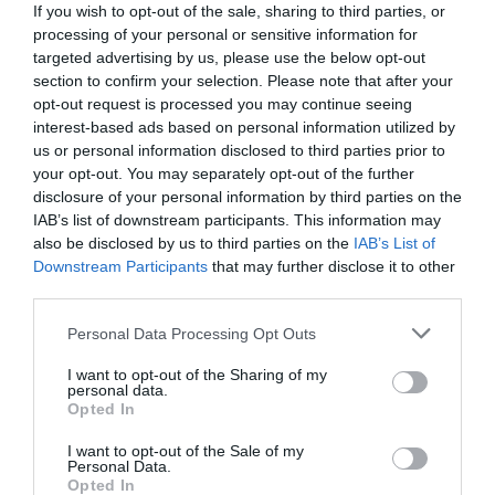
If you wish to opt-out of the sale, sharing to third parties, or
Mamadou Samassa. Le
processing of your personal or sensitive information for
targeted advertising by us, please use the below opt-out
joueur de Chievo Verome en Italie a inscrit l’unique
section to confirm your selection. Please note that after your
ème
but des Aigles pour le nul à la 14
minute.
opt-out request is processed you may continue seeing
interest-based ads based on personal information utilized by
us or personal information disclosed to third parties prior to
Les Léopards avaient ouvert le score à la 3ème
your opt-out. You may separately opt-out of the further
minute suite à un pénalty, transformé par Dieumerci
disclosure of your personal information by third parties on the
Mbokani.
IAB’s list of downstream participants. This information may
also be disclosed by us to third parties on the
IAB’s List of
Downstream Participants
that may further disclose it to other
Seydou Keita, le milieu du Mali, est fou de joie. Dans
third parties.
un contexte difficile, son équipe s’est qualifiée pour la
Personal Data Processing Opt Outs
deuxième année consécutive en quarts de finale de la
CAN. Elle rencontrera l’Afrique du Sud. Il en était plutôt
I want to opt-out of the Sharing of my
personal data.
fier après le nul d’aujourd’hui contre la RDC.
Opted In
I want to opt-out of the Sale of my
«C’est notre meilleur match depuis le début de la
Personal Data.
Opted In