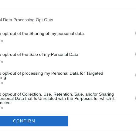
« On a fait le match parfait, un grand match
l Data Processing Opt Outs
contre une grande équipe. On a contrôlé le
match et on est le vainqueur moral mais on
o opt-out of the Sharing of my personal data.
In
perd sur une erreur défensive et un but
contre notre camp.
o opt-out of the Sale of my Personal Data.
In
on a zéro point. La Côte d’Ivoire n’a rien
to opt-out of processing my Personal Data for Targeted
ing.
In
o opt-out of Collection, Use, Retention, Sale, and/or Sharing
ersonal Data that Is Unrelated with the Purposes for which it
lected.
In
CONFIRM
rkina Faso
)