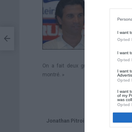
Persona
I want t
la
Opted 
I want t
Opted 
On a fait deux grands matches mais 
I want 
montré. »
Advertis
Opted 
I want t
of my P
was col
Opted 
Jonathan Pitroipa (
attaquant du Bu