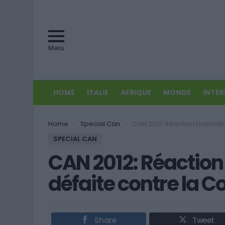
Menu
HOME
ITALIE
AFRIQUE
MONDE
INTE
You are here:
Home
Special Can
CAN 2012: Réaction burkinabè après la défaite contre l
SPECIAL CAN
CAN 2012: Réaction
défaite contre la Co
Share
Tweet