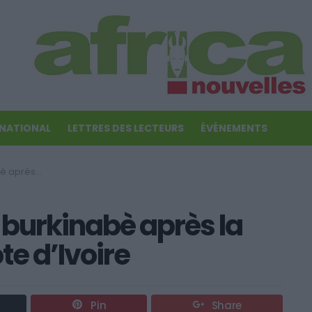
RNATIONAL
LETTRES DES LECTEURS
ÉVÉNEMENTS
a Cote d’Ivoire
 burkinabè après la
te d’Ivoire
Pin
Share