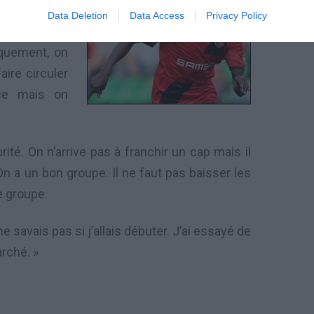
iser avec la
Data Deletion
Data Access
Privacy Policy
ttitude était
iquement, on
aire circuler
nce mais on
té. On n’arrive pas à franchir un cap mais il
On a un bon groupe. Il ne faut pas baisser les
e groupe.
ne savais pas si j’allais débuter. J’ai essayé de
rché. »