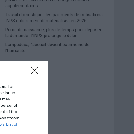
supplémentaires
Travail domestique : les paiements de cotisations
INPS entièrement dématérialisés en 2026
Prime de naissance, plus de temps pour déposer
la demande : l’INPS prolonge le délai
Lampedusa, l’accueil devient patrimoine de
l’humanité
Photoshoot Paris
sonal or
ection to
ou may
 personal
out of the
 downstream
B’s List of