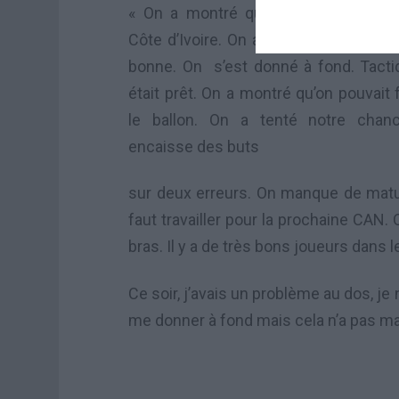
« On a montré que l’on pouvait rival
Côte d’Ivoire. On a perdu mais notre a
bonne. On s’est donné à fond. Tact
était prêt. On a montré qu’on pouvait f
le ballon. On a tenté notre cha
encaisse des buts
sur deux erreurs. On manque de maturi
faut travailler pour la prochaine CAN. 
bras. Il y a de très bons joueurs dans l
Ce soir, j’avais un problème au dos, je 
me donner à fond mais cela n’a pas ma