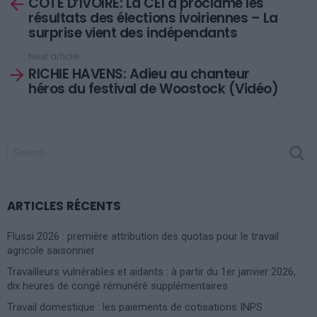
COTE D’IVOIRE: La CEI a proclamé les
more
résultats des élections ivoiriennes – La
surprise vient des indépendants
Next article
RICHIE HAVENS: Adieu au chanteur
héros du festival de Woostock (Vidéo)
SEARCH
FOR:
ARTICLES RÉCENTS
Flussi 2026 : première attribution des quotas pour le travail
agricole saisonnier
Travailleurs vulnérables et aidants : à partir du 1er janvier 2026,
dix heures de congé rémunéré supplémentaires
Travail domestique : les paiements de cotisations INPS