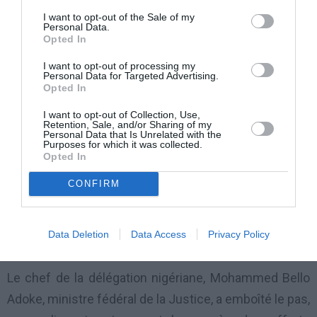
Cameroun et le Nigeria. Voilà comment, depuis 2011,
I want to opt-out of the Sale of my
Personal Data.
le Nigeria est devenu le premier partenaire
Opted In
commercial du Cameroun.
I want to opt-out of processing my
Personal Data for Targeted Advertising.
Opted In
Evoquant les problèmes de sécurité transfrontalière, il
a convoqué l’accord de coopération en la matière,
I want to opt-out of Collection, Use,
Retention, Sale, and/or Sharing of my
pour souhaiter qu’avec l’appui de la coopération
Personal Data that Is Unrelated with the
Purposes for which it was collected.
internationale, des solutions appropriées soient
Opted In
recherchées afin de faire face aux menaces sur la
CONFIRM
paix que représentent la piraterie maritime, les
enlèvements et autres coups de main le long de la
Data Deletion
Data Access
Privacy Policy
frontière commune.
Le chef de la délégation nigériane, Mohammed Bello
Adoke, ministre fédéral de la Justice, a emboîté le pas,