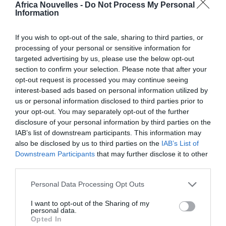
Africa Nouvelles -
Do Not Process My Personal
Ce résultat a été obtenu grâce à la confiance et à la
Information
volonté ferme entre les deux pays. Il en faudra encore
If you wish to opt-out of the sale, sharing to third parties, or
davantage pour venir à bout des enjeux majeurs cités
processing of your personal or sensitive information for
par Amadou Ali: l’évaluation des zones de désaccord
targeted advertising by us, please use the below opt-out
section to confirm your selection. Please note that after your
et des zones sautées dont la distance cumulée est
opt-out request is processed you may continue seeing
de 81 km; la poursuite des opérations de construction
interest-based ads based on personal information utilized by
us or personal information disclosed to third parties prior to
et de pose de quelque 500 bornes-frontières
your opt-out. You may separately opt-out of the further
restantes; la confection de la carte finale de la
disclosure of your personal information by third parties on the
frontière démarquée et l’adoption du procès-verbal de
IAB’s list of downstream participants. This information may
also be disclosed by us to third parties on the
IAB’s List of
démarcation.
Downstream Participants
that may further disclose it to other
third parties.
D’où l’importance de la présente session. Par ailleurs,
Personal Data Processing Opt Outs
la mise en œuvre des mesures de confiance doit
I want to opt-out of the Sharing of my
permettre à la commission mixte de jouer un rôle
personal data.
important de consolidation de la paix entre le
Opted In