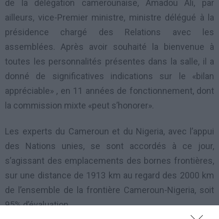
de la délégation camerounaise, Amadou Ali, par
ailleurs, vice-Premier ministre, ministre délégué à la
présidence chargé des Relations avec les
assemblées. Après avoir souhaité la bienvenue à
toutes les personnalités présentes dans la salle, il a
donné de significatives indications sur le «bilan
appréciable» , en 11 années de fonctionnement, dont
la commission mixte «peut s’honorer».
Les experts du Cameroun et du Nigeria, avec l’appui
des Nations unies, se sont accordés à ce jour,
s’agissant des emplacements des bornes frontières,
sur une distance de 1913 km au regard des 2000 km
de l’ensemble de la frontière Cameroun-Nigeria, soit
95% d’évaluation.