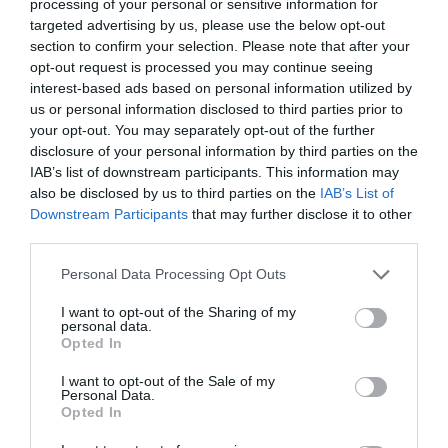
processing of your personal or sensitive information for
notamment dans l’organisation du marché, l’évolution
targeted advertising by us, please use the below opt-out
section to confirm your selection. Please note that after your
des cours et les programmes de recherche
opt-out request is processed you may continue seeing
agronomique. Cette décision s’inscrit aussi dans la
interest-based ads based on personal information utilized by
us or personal information disclosed to third parties prior to
volonté du gouvernement de développer la
your opt-out. You may separately opt-out of the further
transformation locale des fèves pour créer plus de
disclosure of your personal information by third parties on the
IAB’s list of downstream participants. This information may
valeur sur place
», s’est exprimé Jean-Louis Billon,
also be disclosed by us to third parties on the
IAB’s List of
exhortant à une transformation locale de la matière
Downstream Participants
that may further disclose it to other
première.
third parties.
Personal Data Processing Opt Outs
La délocalisation du siège de cette institution à
I want to opt-out of the Sharing of my
Abidjan, qui était sur la table des discussions par les
personal data.
Opted In
autorités ivoiriennes en 2002, a été par la suite un
lointain souvenir, compte tenu de la décennie de
I want to opt-out of the Sale of my
Personal Data.
crise. Mais, estime Jean louis Billon, la Côte d’Ivoire a
Opted In
aujourd’hui la capacité d’abriter le siège pour diverses