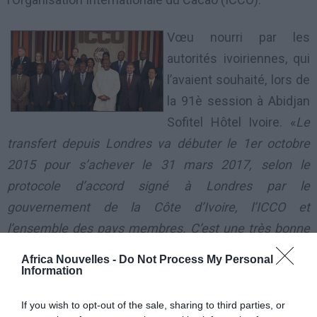
Vœu nourri par les
autorités ivoiriennes, qui
l’avaient souhaité, lors de
la 91è session à Abidjan
Sofitel Hôtel Ivoire. «
Le
transfert depuis Londres va débuter le 1er octobre
2015 pour s’achever le 31 mars 2017, selon le
protocole d’accord signé à Londres par le
gouvernement de la Côte d’Ivoire, l’ICCO et
l’ensemble des pays membres. C’est une très bonne
nouvelle pour la Côte d’Ivoire. Il était normal que le
Africa Nouvelles -
Do Not Process My Personal
premier producteur mondial de cacao accueille le
Information
siège de l’organisation. Cela va permettre aux pays
If you wish to opt-out of the sale, sharing to third parties, or
producteurs d’avoir plus de poids dans la filière,