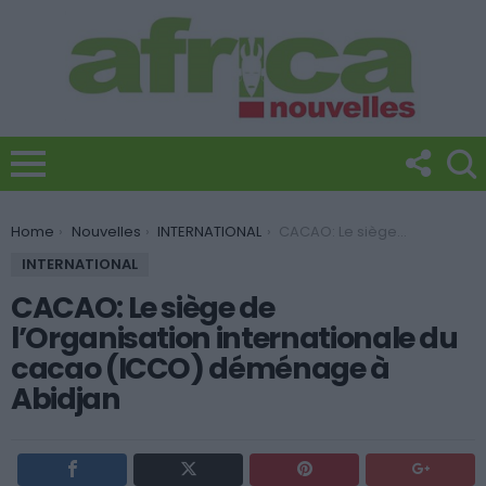
You are here:
Home
Nouvelles
INTERNATIONAL
CACAO: Le siège de l’Organisation internationale du cacao (ICCO) déménage à Abidjan
INTERNATIONAL
CACAO: Le siège de
l’Organisation internationale du
cacao (ICCO) déménage à
Abidjan