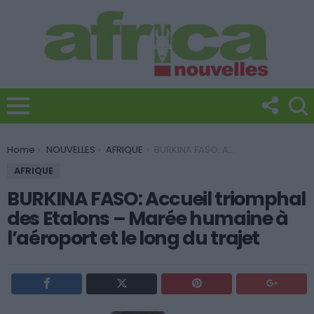
You are here:
Home
NOUVELLES
AFRIQUE
BURKINA FASO: Accueil triomphal des Etalons – Marée humaine à l’aéroport et le long du trajet
AFRIQUE
BURKINA FASO: Accueil triomphal
des Etalons – Marée humaine à
l’aéroport et le long du trajet