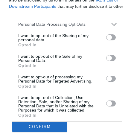
l’aéroport. Moment privilégié, ils en ont profité pour
Downstream Participants
that may further disclose it to other
third parties.
tapoter les joueurs et leur adresser leurs félicitations.
Le meilleur joueur de la compétition, Jonathan Pitroipa
Personal Data Processing Opt Outs
ainsi que Alain Traoré n’auront pas ce plaisir de
I want to opt-out of the Sharing of my
personal data.
communier directement avec les « privilégiés » du
Opted In
tarmac de l’aéroport. Ils sont escortés, pour ne pas
I want to opt-out of the Sale of my
dire soulevés par les agents de sécurité afin d’éviter
Personal Data.
Opted In
tout débordement.
I want to opt-out of processing my
Personal Data for Targeted Advertising.
Même certains journalistes n’hésitaient pas à
Opted In
exprimer leurs émotions à haute voix. «
Bancé, merci
I want to opt-out of Collection, Use,
pour le but. Panandtigri, merci d’avoir sauvé la nation.
Retention, Sale, and/or Sharing of my
Personal Data that Is Unrelated with the
Bako, merci mon général
… ». Bref, chaque joueur a
Purposes for which it was collected.
Opted In
reçu un merci particulier de la part de ce confrère qui
CONFIRM
visiblement contenait mal sa joie. Certes, tous ne l’ont