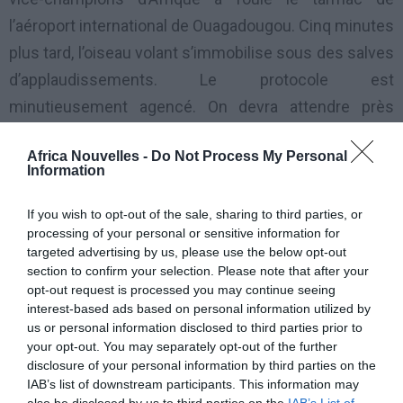
l’aéroport international de Ouagadougou. Cinq minutes
plus tard, l’oiseau volant s’immobilise sous des salves
d’applaudissements. Le protocole est
minutieusement agencé. On devra attendre près
d’une dizaine de minutes avant de voir les héros
Africa Nouvelles -
Do Not Process My Personal
descendre. Le capitaine Moumouni Dagano et le vice-
Information
capitaine Charles Kaboré sont les premiers à
descendre. Puis, tout le groupe passe recevoir les
If you wish to opt-out of the sale, sharing to third parties, or
processing of your personal or sensitive information for
félicitations des membres du gouvernement.
targeted advertising by us, please use the below opt-out
section to confirm your selection. Please note that after your
Sécurité très rapprochée pour Pitroipa et Alain
opt-out request is processed you may continue seeing
interest-based ads based on personal information utilized by
us or personal information disclosed to third parties prior to
Le tapi rouge fut déballé en l’honneur des finalistes de
your opt-out. You may separately opt-out of the further
la dernière CAN. Un nombre important de supporters
disclosure of your personal information by third parties on the
IAB’s list of downstream participants. This information may
(une centaine environ) ont pu accéder au tarmac de
also be disclosed by us to third parties on the
IAB’s List of