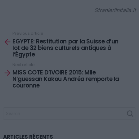
Stranieriinitalia.it
Previous article
See
EGYPTE: Restitution par la Suisse d’un
more
lot de 32 biens culturels antiques à
l’Égypte
Next article
MISS COTE D’IVOIRE 2015: Mlle
N’guessan Kakou Andréa remporte la
couronne
SEARCH
FOR:
ARTICLES RÉCENTS