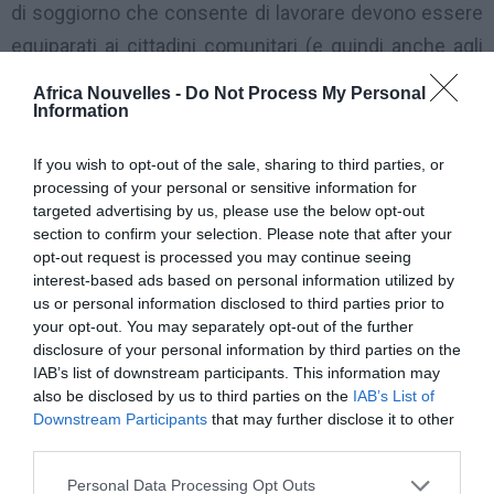
di soggiorno che consente di lavorare devono essere
equiparati ai cittadini comunitari (e quindi anche agli
italiani) per il godimento delle prestazioni sociali. Il
Africa Nouvelles -
Do Not Process My Personal
bonus bebè, quindi, spetterebbe anche a chi per
Information
esempio ha un permesso per lavoro autonomo o
If you wish to opt-out of the sale, sharing to third parties, or
subordinato, per attesa occupazione o per motivi
processing of your personal or sensitive information for
familiari.
targeted advertising by us, please use the below opt-out
section to confirm your selection. Please note that after your
opt-out request is processed you may continue seeing
L’Inps, nella circolare con i dettagli sul bonus, si è
interest-based ads based on personal information utilized by
attenuta alla legge italiana (requisito: carta di
us or personal information disclosed to third parties prior to
your opt-out. You may separately opt-out of the further
soggiorno), però poi ha lasciato aperta una porticina: il
disclosure of your personal information by third parties on the
suo sistema online permette anche a chi ha un
IAB’s list of downstream participants. This information may
also be disclosed by us to third parties on the
IAB’s List of
permesso diverso dalla carta di soggiorno di
Downstream Participants
that may further disclose it to other
compilare e inviare la domanda. È per questo che
third parties.
diversi patronati stanno consigliando agli immigrati
Personal Data Processing Opt Outs