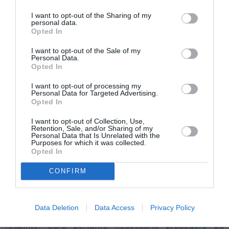
titolari di un permesso valido per lavorare di provarci
I want to opt-out of the Sharing of my
comunque.
personal data.
Opted In
È così, ad esempio, per i patronati Inca Cgil. Ma anche
I want to opt-out of the Sale of my
Personal Data.
Anolf e Inas di Milano scrivono: “
Sulla base degli
Opted In
orientamenti della giurisprudenza in tema di
I want to opt-out of processing my
discriminazione, che già in passato ha esteso ai
Personal Data for Targeted Advertising.
Opted In
titolari di permesso di soggiorno analoghi benefici il
Bonus bebè deve essere riconosciuto e concesso a
I want to opt-out of Collection, Use,
Retention, Sale, and/or Sharing of my
Personal Data that Is Unrelated with the
chi ha un permesso valido per lavorare. Per tutti
Purposes for which it was collected.
Opted In
questi soggetti verranno, quindi, inviate le relative
domande all’Inps
”.
CONFIRM
Che fine faranno quelle domande? “
Appare evidente
Data Deletion
Data Access
Privacy Policy
– spiega Inca Cgil –
che allo stato attuale saranno
respinte. Sarà pertanto necessario procedere ad