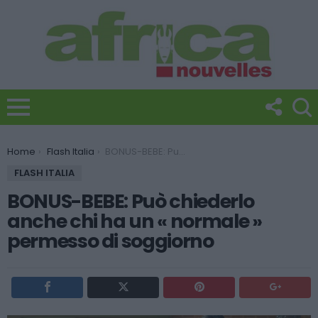
You are here:
Home
Flash Italia
BONUS-BEBE: Può chiederlo anche chi ha un « normale » permesso di soggiorno
FLASH ITALIA
BONUS-BEBE: Può chiederlo
anche chi ha un « normale »
permesso di soggiorno