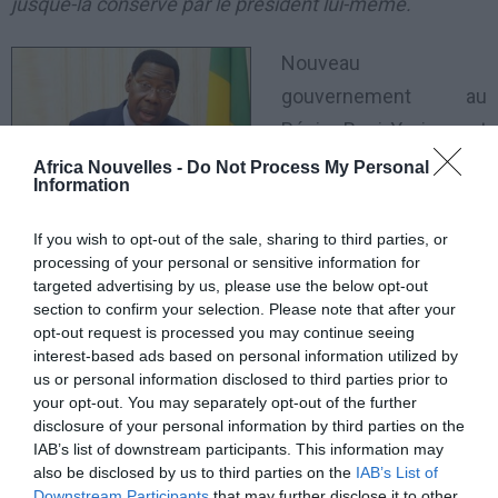
jusque-là conservé par le président lui-même.
Nouveau
gouvernement au
Bénin. Boni Yayi remet
en selle une équipe
Africa Nouvelles -
Do Not Process My Personal
Information
renouvelée à 50 % et
se sépare de trois poids lourds, fidèles compagnons
If you wish to opt-out of the sale, sharing to third parties, or
arrivés au pouvoir en 2006 : le Premier ministre Pascal
processing of your personal or sensitive information for
targeted advertising by us, please use the below opt-out
Koupaki, Kogui N’Douro, le ministre chargé des
section to confirm your selection. Please note that after your
Affaires présidentielles et Reckya Madougou,
opt-out request is processed you may continue seeing
interest-based ads based on personal information utilized by
ministre de la Justice. Le poste de Premier ministre
us or personal information disclosed to third parties prior to
qui n’existe pas dans la constitution béninoise n’a pas
your opt-out. You may separately opt-out of the further
disclosure of your personal information by third parties on the
été renouvelé.
IAB’s list of downstream participants. This information may
also be disclosed by us to third parties on the
IAB’s List of
Usure, crise de confiance ou simple stratégie ? Autour
Downstream Participants
that may further disclose it to other