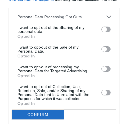
du chef de l’Etat, plusieurs hypothèses sont émises.
third parties.
Les ministres congédiés l’auraient été pour leurs
Personal Data Processing Opt Outs
relations avec l’homme d’affaires Patrice Talon,
I want to opt-out of the Sharing of my
soupçonné dans les affaires de tentative
personal data.
Opted In
d’empoisonnement et de coup d’état. Une sorte
I want to opt-out of the Sale of my
d’avertissement pour les survivants et les nouveaux
Personal Data.
Opted In
venus. Pour d’autres, l’entrée au gouvernement du
directeur de cabinet de Pascal Koupaki serait une
I want to opt-out of processing my
Personal Data for Targeted Advertising.
preuve que rien n’oppose Boni Yayi à son ancien
Opted In
Premier ministre.
I want to opt-out of Collection, Use,
Retention, Sale, and/or Sharing of my
Personal Data that Is Unrelated with the
On compte plusieurs députés et quelques inconnus
Purposes for which it was collected.
Opted In
au sein de la nouvelle équipe. Le portefeuille de la
Défense récupéré par Boni Yayi lors du dernier
CONFIRM
remaniement a été attribué. La lutte contre la pauvreté