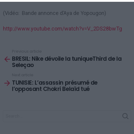
(Vidéo: Bande annonce d’Aya de Yopougon)
http://www.youtube.com/watch?v=V_2DS28bwTg
Previous article
See
BRESIL: Nike dévoile la tuniqueThird de la
more
Seleçao
Next article
TUNISIE: L’assassin présumé de
l’opposant Chokri Belaïd tué
SEARCH
FOR: