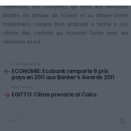
Paramount, Ivor Ichikowitz, qui vend des véhicules
blindés en Afrique de l’Ouest et au Moyen-Orient
notamment, compte bien proposer à terme à ses
clients des contrats qui incluront l’avion avec les
véhicules au sol.
Previous article
See
ECONOMIE: Ecobank remporte 9 prix
more
pays en 2011 aux Banker’s Awards 2011
Next article
EGITTO: Clima precario al Cairo
SEARCH
FOR: