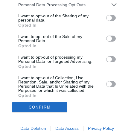
Personal Data Processing Opt Outs
Ses concepteurs ont voulu un avion capable de
I want to opt-out of the Sharing of my
décoller et d’atterrir sur des pistes courtes, sans
personal data.
Opted In
grand support logistique. Il devrait être commercialisé
I want to opt-out of the Sale of my
à la fin 2013 en principe et devrait coûter moins de 10
Personal Data.
Opted In
millions de dollars pièce.
I want to opt-out of processing my
Personal Data for Targeted Advertising.
Pour Anton Kruger, spécialiste des questions de
Opted In
défense à l’Institut d’études de sécurité, Paramount et
I want to opt-out of Collection, Use,
Aérosud ont choisi là une bonne option: les Etats ont
Retention, Sale, and/or Sharing of my
Personal Data that Is Unrelated with the
besoin d’avions capables de surveiller leur territoire et
Purposes for which it was collected.
Opted In
celui-ci se présente comme le moins cher du
marché. D’autant qu’il devrait être capable de
CONFIRM
transporter beaucoup d’équipements.
Data Deletion
Data Access
Privacy Policy
Et l’avion a vocation à s’exporter: le patron du groupe