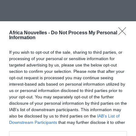
Pensé par des Sud-africains, construit par des Sud-
africains, l’AHRLAC est un appareil assez compact, qui
Africa Nouvelles -
Do Not Process My Personal
Information
peut accueillir un pilote et un copilote, et qui se veut
facilement modulable.
If you wish to opt-out of the sale, sharing to third parties, or
processing of your personal or sensitive information for
targeted advertising by us, please use the below opt-out
L’AHRLAC pourrait être
section to confirm your selection. Please note that after your
destiné à de la
opt-out request is processed you may continue seeing
interest-based ads based on personal information utilized by
surveillance aérienne
us or personal information disclosed to third parties prior to
classique, mais aussi
your opt-out. You may separately opt-out of the further
accueillir du matériel
disclosure of your personal information by third parties on the
IAB’s list of downstream participants. This information may
électronique afin de faire
also be disclosed by us to third parties on the
IAB’s List of
du renseignement, ou encore être armé. Il s’agit donc
Downstream Participants
that may further disclose it to other
third parties.
d’un appareil pour des missions civiles ou militaires.