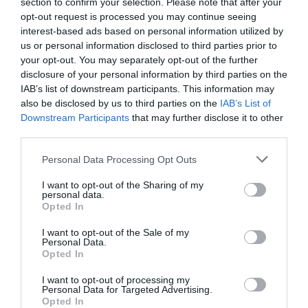
section to confirm your selection. Please note that after your
per accedere all’indennità di maternità ordinaria.
opt-out request is processed you may continue seeing
interest-based ads based on personal information utilized by
us or personal information disclosed to third parties prior to
Sul sito dell’INPS, sono elencati i requisiti per
your opt-out. You may separately opt-out of the further
prendere l’assegno. La legge (art. 75 d.lgs. 151/2001),
disclosure of your personal information by third parties on the
tra le altre cose, lo vorrebbe destinare però solo alle
IAB’s list of downstream participants. This information may
also be disclosed by us to third parties on the
IAB’s List of
“
cittadine italiane o comunitarie
” oppure alle
Downstream Participants
that may further disclose it to other
extracomunitarie, “
in possesso di carta di soggiorno
”,
third parties.
cioè il permesso Ue per soggiornanti di lungo periodo.
Personal Data Processing Opt Outs
Sarebbero quindi tagliate fuori tutte le immigrate
I want to opt-out of the Sharing of my
titolari di un “normale” permesso di soggiorno valido
personal data.
Opted In
per lavorare.
I want to opt-out of the Sale of my
Personal Data.
Questa restrizione, hanno però stabilito i giudici, viola
Opted In
il divieto di discriminazione per nazionalità sancito
I want to opt-out of processing my
Personal Data for Targeted Advertising.
dall’articolo 14 Convenzione Europea per i Diritti
Opted In