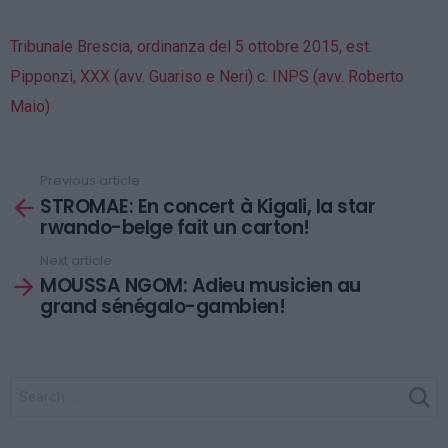
Tribunale Brescia, ordinanza del 5 ottobre 2015, est.
Pipponzi, XXX (avv. Guariso e Neri) c. INPS (avv. Roberto
Maio)
Previous article
See
STROMAE: En concert à Kigali, la star
more
rwando-belge fait un carton!
Next article
MOUSSA NGOM: Adieu musicien au
grand sénégalo-gambien!
SEARCH
FOR: