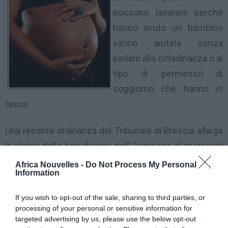
possono lavorare perché
hanno avuto un bambino
vanno aiutate senza
badare alla cittadinanza o al
tipo di permesso di
soggiorno che hanno in
tasca.
Una recente ordinanza del Tribunale di Brescia allarga
la platea delle benefi
ciare dell’ “assegno di maternità
per lavori atipici o discontinui
”. Si tratta di un aiuto
Africa Nouvelles -
Do Not Process My Personal
Information
economico di poco più di 2.000 euro versato dallo
Stato, attraverso l’INPS (Istituto Nazionale di
If you wish to opt-out of the sale, sharing to third parties, or
Previdenza Sociale), a lavoratrici che, avendo versato
processing of your personal or sensitive information for
targeted advertising by us, please use the below opt-out
contributi continuità, non hanno maturato i requisiti