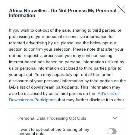
d’expulsion est comptée à partir de la date du cachet
Africa Nouvelles -
Do Not Process My Personal
de sortie émis par les autorités de frontière sur le
Information
passeport ou document de voyage.
If you wish to opt-out of the sale, sharing to third parties, or
processing of your personal or sensitive information for
Une fois la période d’expulsion expirée, l’étranger peut
targeted advertising by us, please use the below opt-out
rentrer dans le territoire national, à condition de
section to confirm your selection. Please note that after your
opt-out request is processed you may continue seeing
prouver qu’il a effectivement quitté l’Italie. La
interest-based ads based on personal information utilized by
documentation de preuve démontrant l’éloignement
us or personal information disclosed to third parties prior to
your opt-out. You may separately opt-out of the further
est le passeport sur lequel a été émis le cachet de
disclosure of your personal information by third parties on the
sortie. Mais on peut aussi démontrer avec d’autres
IAB’s list of downstream participants. This information may
documents que l’étranger a effectivement abandonné
also be disclosed by us to third parties on the
IAB’s List of
Downstream Participants
that may further disclose it to other
le territoire italien et séjourné dans son pays d’origine
third parties.
ou de résidence: certificats médicaux délivrés par les
Personal Data Processing Opt Outs
autorités sanitaires, certificats scolaires, etc.
I want to opt-out of the Sharing of my
personal data.