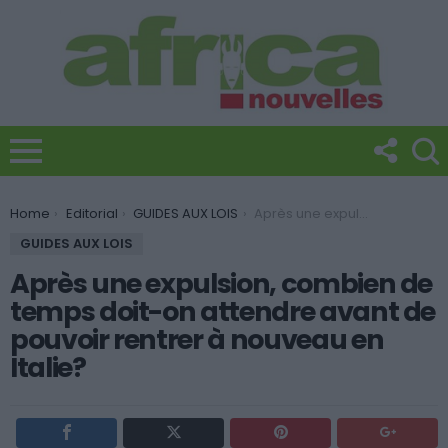
You are here:
Home
Editorial
GUIDES AUX LOIS
Après une expulsion, combien de temps doit-on attendre avant de pouvoir rentrer à nouveau en Italie?
GUIDES AUX LOIS
Après une expulsion, combien de
temps doit-on attendre avant de
pouvoir rentrer à nouveau en
Italie?