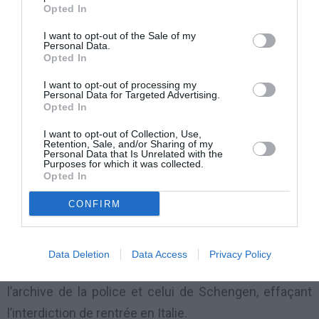
Cette documentation doit être présentée, ensemble
Opted In
avec la demande de réadmission, à l’Ambassade ou
I want to opt-out of the Sale of my
Consulat italien dans le pays d’origine ou de
Personal Data.
Opted In
résidence. Les autorités consulaires vérifient
I want to opt-out of processing my
l’identité du demandeur et transmettent la demande
Personal Data for Targeted Advertising.
Opted In
au ministère de l’Intérieur.
I want to opt-out of Collection, Use,
Retention, Sale, and/or Sharing of my
Le ministère, une fois reçue toute la documentation,
Personal Data that Is Unrelated with the
Purposes for which it was collected.
évalue et vérifie si l’intéressé remplit toutes les
Opted In
conditions pour pouvoir rentrer à nouveau en Italie.
CONFIRM
Une fois que tous les contrôles démontrent que
l’expulsé a respecté la période d’expulsion et n’est pas
Data Deletion
Data Access
Privacy Policy
un éventuel danger social, le Ministère met à jour
l’archive de la police et celui de Schengen, effaçant
l’interdiction de rentrée en Italie.