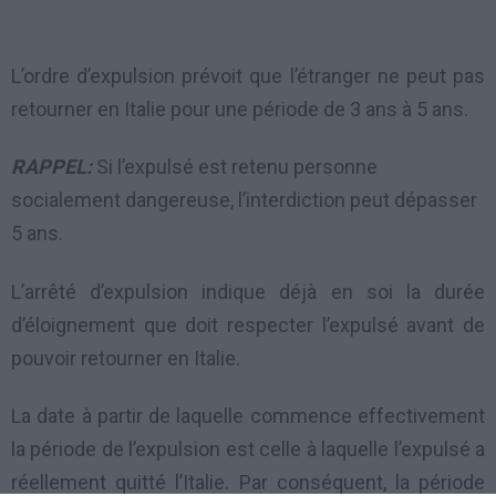
L’ordre d’expulsion prévoit que l’étranger ne peut pas
retourner en Italie pour une période de 3 ans à 5 ans.
RAPPEL:
Si l’expulsé est retenu personne
socialement dangereuse, l’interdiction peut dépasser
5 ans.
L’arrêté d’expulsion indique déjà en soi la durée
d’éloignement que doit respecter l’expulsé avant de
pouvoir retourner en Italie.
La date à partir de laquelle commence effectivement
la période de l’expulsion est celle à laquelle l’expulsé a
réellement quitté l’Italie. Par conséquent, la période