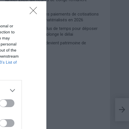
supplémentaires
Travail domestique : les paiements de cotisations
INPS entièrement dématérialisés en 2026
sonal or
Prime de naissance, plus de temps pour déposer
ection to
la demande : l’INPS prolonge le délai
ou may
Lampedusa, l’accueil devient patrimoine de
 personal
l’humanité
out of the
 downstream
B’s List of
Photoshoot Paris