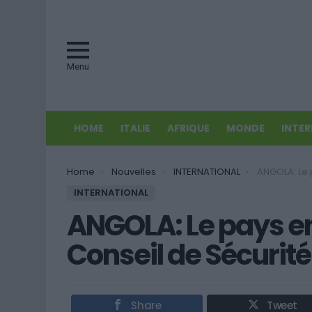
Menu
HOME
ITALIE
AFRIQUE
MONDE
INTE
You are here:
Home
Nouvelles
INTERNATIONAL
ANGOLA: Le pays entre
INTERNATIONAL
ANGOLA: Le pays en
Conseil de Sécurité
Share
Tweet