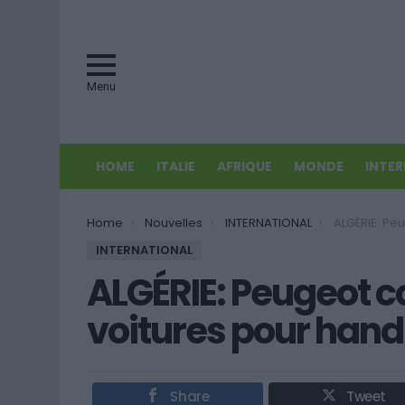
Menu
HOME
ITALIE
AFRIQUE
MONDE
INTE
You are here:
Home
Nouvelles
INTERNATIONAL
ALGÉRIE: Peugeot co
INTERNATIONAL
ALGÉRIE: Peugeot c
voitures pour han
Share
Tweet