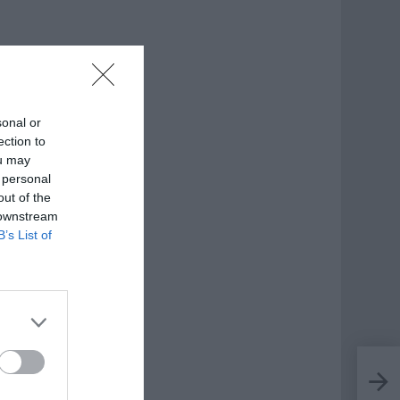
sonal or
ection to
ou may
 personal
out of the
 downstream
B’s List of