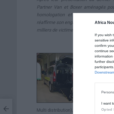
Partner Van et Boxer aménagés pour
homologation et leur commercialisa
réaffirme son engagement dans la lutte
Africa No
milliers de victimes en Algérie.
If you wish 
sensitive in
confirm you
continue se
L
information 
further disc
p
participants
s
Downstream 
ha
dé
Persona
f
P
I want t
mort
sar
Multi distribution), s’est associé aux a
Opted 