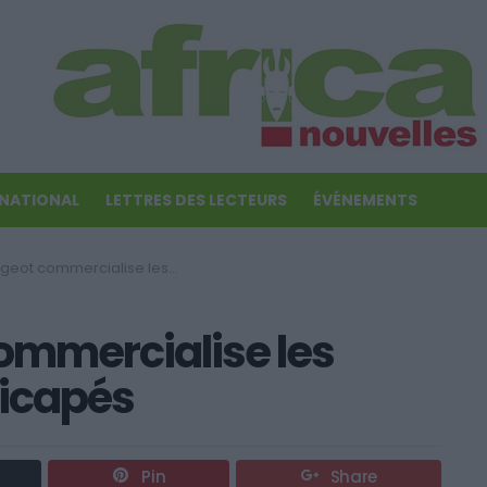
RNATIONAL
LETTRES DES LECTEURS
ÉVÉNEMENTS
mmercialise les voitures pour handicapés
ommercialise les
dicapés
Pin
Share