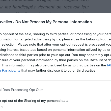
 les handicapés viennent de recevoir leur
tion officielle a débuté. Peugeot Algérie
 contre les accidents de la route qui font des
uvelles -
Do Not Process My Personal Information
to opt-out of the sale, sharing to third parties, or processing of your per
formation for targeted advertising by us, please use the below opt-out s
r selection. Please note that after your opt-out request is processed y
eing interest-based ads based on personal information utilized by us or
a cérémonie à laquelle ont été conviés les
disclosed to third parties prior to your opt-out. You may separately opt-
losure of your personal information by third parties on the IAB’s list of
rincipaux partenaires de Peugeot Algérie, à
. This information may also be disclosed by us to third parties on the
IA
avoir, l’association El Baraka et le club
Participants
that may further disclose it to other third parties.
ndisport de Basket-ball, l’IR Boufarik, s’est
roulée au niveau de la succursale de la filiale
l Data Processing Opt Outs
rançaise à Dar El Beïda. Le distributeur de
eugeot Scooter en Algérie, MMDI (Meklati
o opt-out of the Sharing of my personal data.
ctions d’El Baraka.
In