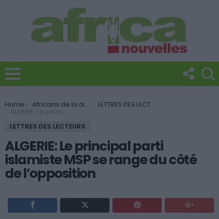
You are here:
Home
Africains de la diaspora
LETTRES DES LECTEURS
ALGERIE: Le principal parti islamiste MSP se range du côté de l’opposition
LETTRES DES LECTEURS
ALGERIE: Le principal parti
islamiste MSP se range du côté
de l’opposition