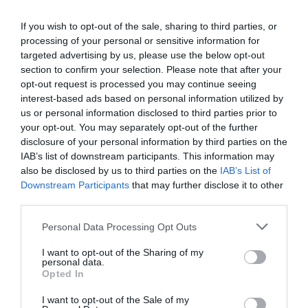
«
Ils ont, à la majorité écrasante (177 voix contre 65
If you wish to opt-out of the sale, sharing to third parties, or
seulement pour l’ancien président du conseil
processing of your personal or sensitive information for
consultatif du parti, Abderrahmane Saïdi), opté pour la
targeted advertising by us, please use the below opt-out
ligne radicale, prônant la rupture totale avec le
section to confirm your selection. Please note that after your
opt-out request is processed you may continue seeing
pouvoir. Et le symbole de ce courant est bien sûr
interest-based ads based on personal information utilized by
Abderrazak Mokri qui ne cesse, depuis quelques
us or personal information disclosed to third parties prior to
your opt-out. You may separately opt-out of the further
années déjà, d’œuvrer pour le retour à la ligne
disclosure of your personal information by third parties on the
originelle du MSP », ajoute le journal. « Il serait même
IAB’s list of downstream participants. This information may
also be disclosed by us to third parties on the
IAB’s List of
à l’origine du divorce du parti d’avec l’Alliance
Downstream Participants
that may further disclose it to other
présidentielle (RND, FLN et MSP) créée à la veille de
third parties.
l’élection présidentielle de 2004 et qui a été la victime
Personal Data Processing Opt Outs
principale du Printemps arabe
« , a commenté El
I want to opt-out of the Sharing of my
Watan dans un éditorial.
personal data.
Opted In
Réagissant à ces critiques, le nouveau leader du MSP
I want to opt-out of the Sale of my