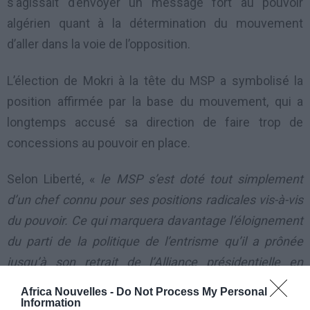
s’agissait d’envoyer un message fort au pouvoir
algérien quant à la détermination du mouvement
d’aller dans la voie de l’opposition.
L’élection de Mokri à la tête du MSP a symbolisé la
position affirmée par la base du mouvement, qui a
longtemps accusé sa direction de faire trop de
concessions au pouvoir en place.
Selon Liberté, «
le MSP s’est doté tout simplement
d’un chef connu pour ses positions radicales vis-à-vis
du pouvoir. Ce qui marquera davantage l’éloignement
du parti de la politique de l’entrisme qu’il a prônée
jusqu’à son retrait de l’Alliance présidentielle en
décembre 2011
« .
Africa Nouvelles -
Do Not Process My Personal
Information