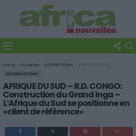
You are here:
Home
Nouvelles
INTERNATIONAL
AFRIQUE DU SUD – R.D. CONGO: Construction du Grand Inga – L’Afrique du Sud se positionne en «client de référence»
INTERNATIONAL
AFRIQUE DU SUD – R.D. CONGO:
Construction du Grand Inga –
L’Afrique du Sud se positionne en
«client de référence»