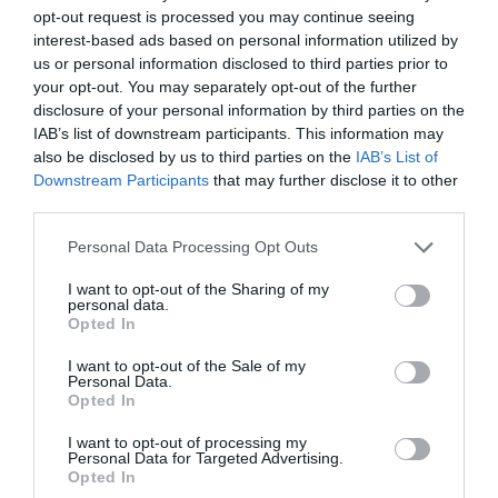
prise après le désistement au mois de février dernier
opt-out request is processed you may continue seeing
interest-based ads based on personal information utilized by
de BHP Billiton, une multinationale minière de
us or personal information disclosed to third parties prior to
l’Autralie, qui avait accepté de financer le projet grand
your opt-out. You may separately opt-out of the further
Inga. Ce dernier est un grand projet dont la production
disclosure of your personal information by third parties on the
IAB’s list of downstream participants. This information may
estimée dépasse de loin la demande locale.
also be disclosed by us to third parties on the
IAB’s List of
Downstream Participants
that may further disclose it to other
BHP Billiton avait accepté de financer la construction
third parties.
de ce barrage pour alimenter une usine d’aluminium. Il
Personal Data Processing Opt Outs
a décliné l’offre quelque temps après, pour des
I want to opt-out of the Sharing of my
raisons «évidentes». Selon un expert de la Banque
personal data.
Opted In
mondiale, il faut nécessairement trouver de revenu
I want to opt-out of the Sale of my
pour financer le grand Inga, dans un pays où
Personal Data.
seulement 50% de l’électricité produite est payée par
Opted In
les clients. Il a ajouté que l’étape d’intermédiaire qui
I want to opt-out of processing my
Personal Data for Targeted Advertising.
était envisagé avec BHP Billiton est toujours
Opted In