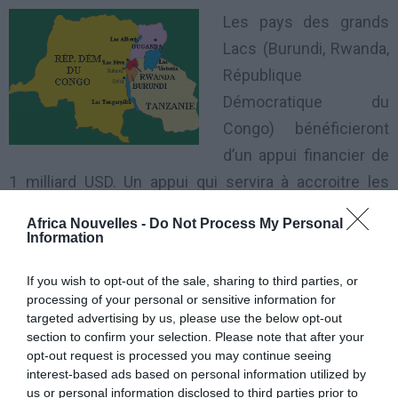
Les pays des grands
Lacs (Burundi, Rwanda,
République
Démocratique du
Congo) bénéficieront
d’un appui financier de
1 milliard USD. Un appui qui servira à accroitre les
échanges transfrontaliers, améliorer la qualité des
Africa Nouvelles -
Do Not Process My Personal
services de santé, de l’éducation et à la réalisation des
Information
projets hydroélectriques.
If you wish to opt-out of the sale, sharing to third parties, or
processing of your personal or sensitive information for
Pour le Président de la Banque mondiale, Jim Yong
targeted advertising by us, please use the below opt-out
Kim «
ce financement aidera à relancer le
section to confirm your selection. Please note that after your
opt-out request is processed you may continue seeing
développement économique, créer des emplois et
interest-based ads based on personal information utilized by
améliorer les conditions de vie des populations qui
us or personal information disclosed to third parties prior to