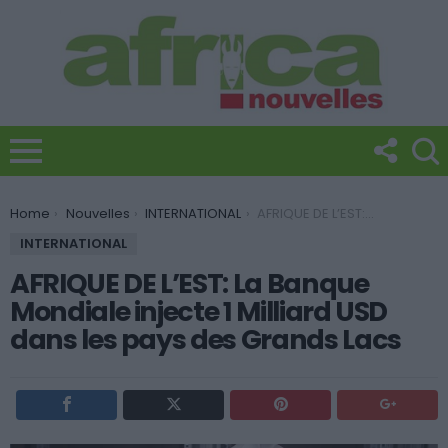
You are here:
Home
Nouvelles
INTERNATIONAL
AFRIQUE DE L’EST: La Banque Mondiale injecte 1 Milliard USD dans les pays des Grands Lacs
INTERNATIONAL
AFRIQUE DE L’EST: La Banque
Mondiale injecte 1 Milliard USD
dans les pays des Grands Lacs