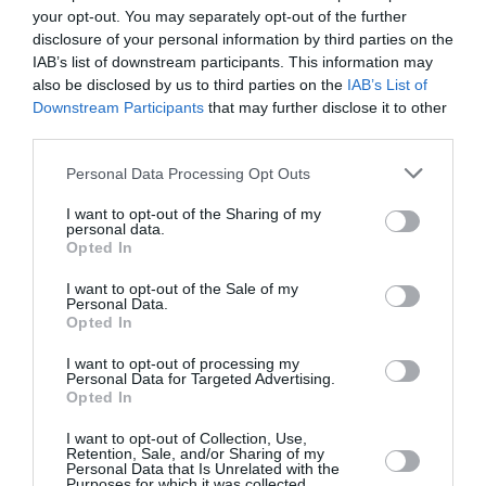
your opt-out. You may separately opt-out of the further
souffrent depuis bien trop longtemps
».
disclosure of your personal information by third parties on the
IAB’s list of downstream participants. This information may
L’investissement est reparti dans plusieurs secteurs
also be disclosed by us to third parties on the
IAB’s List of
des pays des Grands Lacs:
Downstream Participants
that may further disclose it to other
third parties.
– 100 millions USD dans l’agriculture;
Personal Data Processing Opt Outs
I want to opt-out of the Sharing of my
– 340 millions USD pour la réalisation des projets
personal data.
Opted In
hydroélectriques «Rusume falls» d’une puissance de
80 Mw au profit du Burundi, du Rwanda, et la Tanzanie;
I want to opt-out of the Sale of my
Personal Data.
Opted In
– 150miliions USD pour la réhabilitation des projets
I want to opt-out of processing my
hydroélectriques «Ruzizi» et «Ruzizi II», de même que
Personal Data for Targeted Advertising.
Opted In
le financement de « Ruzizi III » qui alimentera en
I want to opt-out of Collection, Use,
électricité le Rwanda, le Burundi et la RDC;
Retention, Sale, and/or Sharing of my
Personal Data that Is Unrelated with the
Purposes for which it was collected.