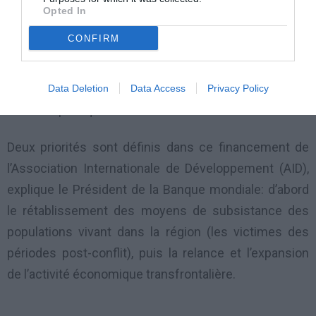
– 345 millions USD pour la construction des routes en
Opted In
RDC (Nord et sud Kivu) et pour l’amélioration des
CONFIRM
infrastructures le long de la frontière Rwanda-RDC;
– 1 million USD pour le financement des laboratoires
Data Deletion
Data Access
Privacy Policy
de santé publique.
Deux priorités sont définis dans ce financement de
l’Association Internationale de Développement (AID),
explique le Président de la Banque mondiale: d’abord
le rétablissement des moyens de subsistance des
populations vivant dans la région (les victimes des
périodes post-conflit), puis la relance et l’expansion
de l’activité économique transfrontalière.