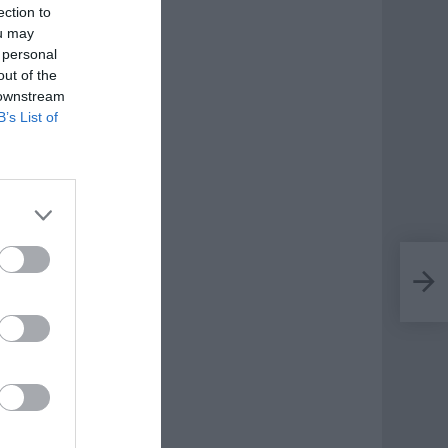
ection to
ou may
 personal
out of the
 downstream
B’s List of