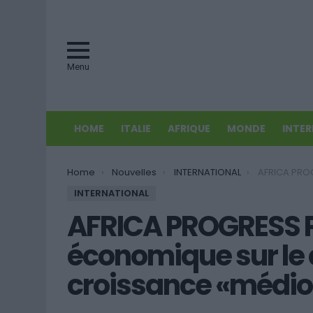
Menu
HOME
ITALIE
AFRIQUE
MONDE
INTE
You are here:
Home
Nouvelles
INTERNATIONAL
AFRICA PROGRESS PANEL (APP): Re
INTERNATIONAL
AFRICA PROGRESS P
économique sur le 
croissance «médio