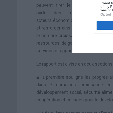
I want t
peuvent tirer le meilleur
of my P
was col
parti des différents
Opted 
acteurs économiques et sociaux, de 
et renforcer ainsi le développement é
le nombre croissant de partenariats 
ressources, de gagner en efficacité, e
services et opportunités à travers l’Afr
Le rapport est divisé en deux sections
■ la première souligne les progrès a
dans 7 domaines: croissance écon
développement social, sécurité alimen
coopération et finances pour le déve