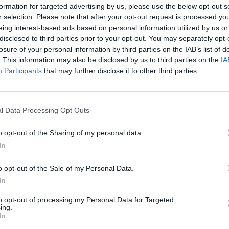
formation for targeted advertising by us, please use the below opt-out s
r selection. Please note that after your opt-out request is processed y
rès largement de l’exportation de matières
eing interest-based ads based on personal information utilized by us or
disclosed to third parties prior to your opt-out. You may separately opt-
losure of your personal information by third parties on the IAB’s list of
n, comme les industries manufacturières, sont
. This information may also be disclosed by us to third parties on the
IA
Participants
that may further disclose it to other third parties.
ans la majorité des pays d’Afrique;
reste trop limité (10% du volume total des
ent la diversification des économies du
l Data Processing Opt Outs
o opt-out of the Sharing of my personal data.
n impact restreint sur l’emploi et les salaires,
In
uction de la pauvreté et à la mise en place de
o opt-out of the Sale of my Personal Data.
In
to opt-out of processing my Personal Data for Targeted
ing.
In