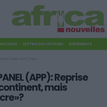
RNATIONAL
LETTRES DES LECTEURS
ÉVÉNEMENTS
prise économique sur le continent, mais croissance «médiocre»?
ANEL (APP): Reprise
continent, mais
cre»?