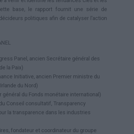
 à venir et identifie les tendances clés et les
tte base, le rapport fournit une série de
cideurs politiques afin de catalyser l’action
ANEL
ogress Panel, ancien Secrétaire général des
de la Paix)
ance Initiative, ancien Premier ministre du
Irlande du Nord)
 général du Fonds monétaire international)
du Conseil consultatif, Transparency
 pour la transparence dans les industries
res, fondateur et coordinateur du groupe