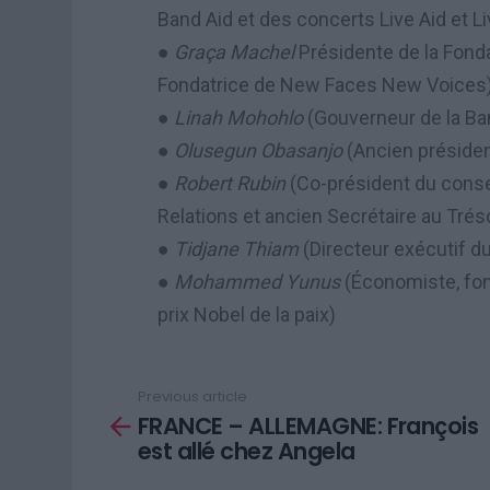
Band Aid et des concerts Live Aid et L
●
Graça Machel
Présidente de la Fond
Fondatrice de New Faces New Voices
●
Linah Mohohlo
(Gouverneur de la B
●
Olusegun Obasanjo
(Ancien présiden
●
Robert Rubin
(Co-président du consei
Relations et ancien Secrétaire au Trés
●
Tidjane Thiam
(Directeur exécutif du
●
Mohammed Yunus
(Économiste, fon
prix Nobel de la paix)
Previous article
See
FRANCE – ALLEMAGNE: François
more
est allé chez Angela