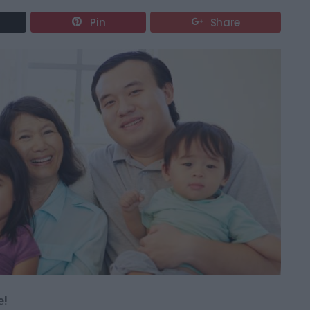
Pin
Share
e!