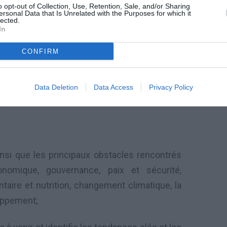
o opt-out of Collection, Use, Retention, Sale, and/or Sharing
ersonal Data that Is Unrelated with the Purposes for which it
lected.
In
leurs compétences, ressources et expertise,
CONFIRM
conomique et social du continent. Il rappelle
exemplaires qui ont permis de mobiliser des
t d’étendre l’accès des populations aux biens,
Data Deletion
Data Access
Privacy Policy
ique.
:
insi que les principaux obstacles rencontrés
omique, gouvernance, paix et sécurité,
taire et nutrition, changement climatique, la
loppement;