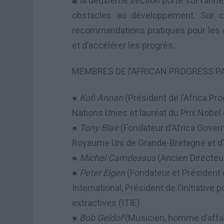
■ la deuxième section porte sur l’année
obstacles au développement. Sur ce
recommandations pratiques pour les dé
et d’accélérer les progrès.
MEMBRES DE l’AFRICAN PROGRESS P
●
Kofi Annan
(Président de l’Africa Pr
Nations Unies et lauréat du Prix Nobel 
●
Tony Blair
(Fondateur d’Africa Govern
Royaume Uni de Grande-Bretagne et d’
●
Michel Camdessus
(Ancien Directeur
●
Peter Eigen
(Fondateur et Président 
International, Président de l’Initiative
extractives (ITIE)
●
Bob Geldof
(Musicien, homme d’affai