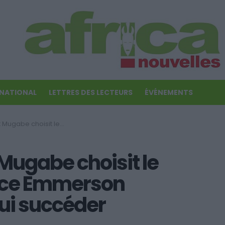
RNATIONAL
LETTRES DES LECTEURS
ÉVÉNEMENTS
 la Justice Emmerson Mnangagwa pour lui succéder
Mugabe choisit le
tice Emmerson
ui succéder