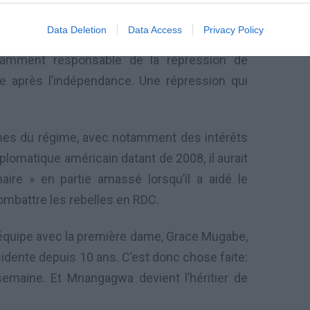
 a été à tour de rôle ministre de la Sécurité
Data Deletion
Data Access
Privacy Policy
Justice. C’est un personnage craint par de
amment responsable de la répression de
e après l’indépendance. Une répression qui
iches du régime, avec notamment des intérêts
plomatique américain datant de 2008, il aurait
aire » en partie amassé lorsqu’il a aidé le
ombattre les rebelles en RDC.
équipe avec la première dame, Grace Mugabe,
sidente depuis 10 ans. C’est donc chose faite:
semaine. Et Mnangagwa devient l’héritier de