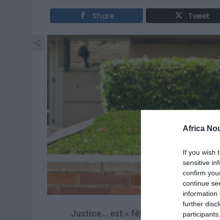
Share
Tweet
Africa No
If you wish 
sensitive in
confirm you
continue se
information 
further disc
Justice… est « fête »?
participants