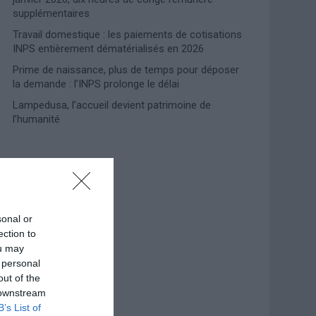
supplémentaires
Travail domestique : les paiements de cotisations
INPS entièrement dématérialisés en 2026
Prime de naissance, plus de temps pour déposer
la demande : l’INPS prolonge le délai
Lampedusa, l’accueil devient patrimoine de
l’humanité
Photoshoot Paris
sonal or
ection to
ou may
 personal
out of the
 downstream
B’s List of