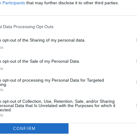
Participants
that may further disclose it to other third parties.
t son ministre de la Justice, Emmerson
n choix sur le second pour sa succession au
l Data Processing Opt Outs
o opt-out of the Sharing of my personal data.
Au Zimbabwe, le président Robert Mugabe
In
a choisi son successeur. Il s’agit du
o opt-out of the Sale of my Personal Data.
ministre de la Justice Emmerson
In
Mnangagwa. Il a été nommé vice-
to opt-out of processing my Personal Data for Targeted
président du parti au pouvoir, et donc vice-
ing.
In
président du pays. Un poste d’autant plus
important que Robert Mugabe a 90 ans. Et
o opt-out of Collection, Use, Retention, Sale, and/or Sharing
ersonal Data that Is Unrelated with the Purposes for which it
lected.
en cas de décès du chef de l’État, c’est
In
ouvoir.
CONFIRM
e qui arrive au gouvernement. Emmerson