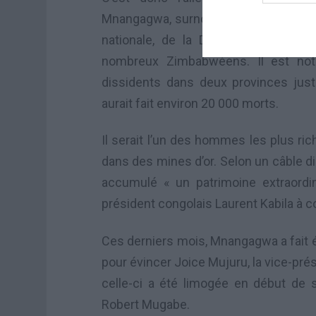
Mnangagwa, surnommé « le crocodile »,
nationale, de la Défense et de la 
nombreux Zimbabwéens. Il est not
dissidents dans deux provinces just
aurait fait environ 20 000 morts.
Il serait l’un des hommes les plus r
dans des mines d’or. Selon un câble di
accumulé « un patrimoine extraordin
président congolais Laurent Kabila à c
Ces derniers mois, Mnangagwa a fait 
pour évincer Joice Mujuru, la vice-pré
celle-ci a été limogée en début de 
Robert Mugabe.