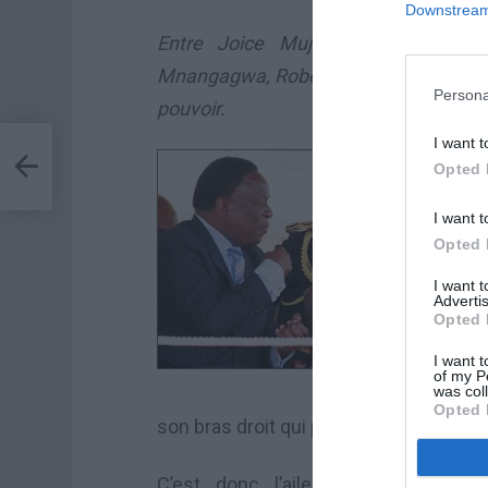
Downstream 
Entre Joice Mujuru (à gauche) e
Mnangagwa, Robert Mugabé a porté so
Persona
pouvoir.
I want t
Opted 
I want t
Opted 
I want 
Advertis
Opted 
I want t
of my P
was col
Opted 
son bras droit qui prend les rênes du p
C’est donc l’aile dure du régim