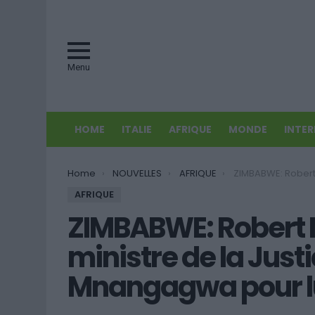
Menu
HOME
ITALIE
AFRIQUE
MONDE
INTE
You are here:
Home
NOUVELLES
AFRIQUE
ZIMBABWE: Robert Mugabe choisit le ministre de
AFRIQUE
ZIMBABWE: Robert 
ministre de la Jus
Mnangagwa pour l