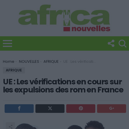
You are here:
Home
NOUVELLES
AFRIQUE
UE : Les vérifications en cours sur les expulsions des rom en France
AFRIQUE
UE : Les vérifications en cours sur
les expulsions des rom en France