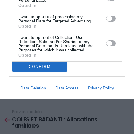
Personal Data.
Le ministre français de l’immigration Eric Besson,
Opted In
martedi’ à Bruxelles dans la rencontre avec la
I want to opt-out of processing my
Commission, avait par contre nié se traiter de »
Personal Data for Targeted Advertising.
Opted In
l’expulsion de masse ». Demain, a ensuite rappellé
Newman est en programme une rencontre technique
I want to opt-out of Collection, Use,
Retention, Sale, and/or Sharing of my
Personal Data that Is Unrelated with the
avec des représentants français, pendant que
Purposes for which it was collected.
martedi’, le commissaire Reding riferira’ sur la
Opted In
question devant le Parlement européen réuni dans
CONFIRM
plénière à Strasburgo.
Data Deletion
Data Access
Privacy Policy
Previous article
See
COLFS ET BADANTI : Allocations
more
familiales