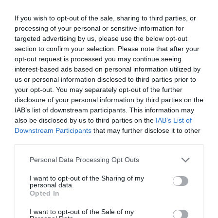
citoyenneté Matthew Newman.
If you wish to opt-out of the sale, sharing to third parties, or
L’exécutif UE « est encore entrain d’examiner les
processing of your personal or sensitive information for
questions » déja affrontée une première fois au cours
targeted advertising by us, please use the below opt-out
du séminaire de travail du collège des commissaires,
section to confirm your selection. Please note that after your
opt-out request is processed you may continue seeing
a précisé le porte-parole, qui a souligné comme »
interest-based ads based on personal information utilized by
sussistendo toujours du doutes » sur l’initiative
us or personal information disclosed to third parties prior to
your opt-out. You may separately opt-out of the further
française, il a ètè »demandée à la France des
disclosure of your personal information by third parties on the
ultérieurs informations ». En particulier, à susciter la
IAB’s list of downstream participants. This information may
also be disclosed by us to third parties on the
IAB’s List of
rèaction de de Bruxelles se sont les rapatriements
Downstream Participants
that may further disclose it to other
volontaires avec remboursement économique, non
third parties.
prévu par la législation
Personal Data Processing Opt Outs
de l’UE pour les citoyens communautaires, et
I want to opt-out of the Sharing of my
personal data.
l’évaluation des individuels cas des personnes
Opted In
expulsées, a précisé le porte-parole.
I want to opt-out of the Sale of my