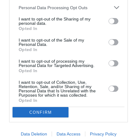
disposer de moyens de subsistance non inférieurs au
Personal Data Processing Opt Outs
montant établi par la Directive du Ministère de
I want to opt-out of the Sharing of my
l’Intérieur (Art. 4, paragraphe 3 de la Loi sur
personal data.
Opted In
l’Immigration n. 286/1998 et successives
modifications et intégrations;
I want to opt-out of the Sale of my
Personal Data.
Opted In
d) assurance sanitaire (en veretu de la Décision du
I want to opt-out of processing my
Conseil du 22 décembre 2003.
Personal Data for Targeted Advertising.
Opted In
RAPPEL:
En cas d’invition de la part d’une Association
I want to opt-out of Collection, Use,
Retention, Sale, and/or Sharing of my
de culte, opérant en Italie et non liée à des
Personal Data that Is Unrelated with the
Purposes for which it was collected.
confessions religieuses ayant signé des accords
Opted In
avec l’Etat Italien, ou à des organismes de culte
CONFIRM
légalement reconnus, le visa motif religieux est
délivré seulement après que le Ministère de l’Intérieur
Data Deletion
Data Access
Privacy Policy
ait vérifié: