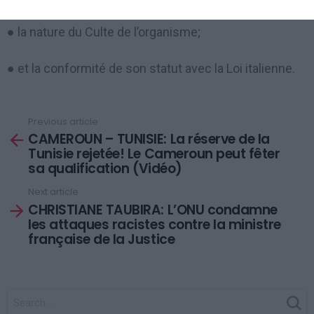
● la nature du Culte de l’organisme;
● et la conformité de son statut avec la Loi italienne.
Previous article
See
CAMEROUN – TUNISIE: La réserve de la
more
Tunisie rejetée! Le Cameroun peut fêter
sa qualification (Vidéo)
Next article
CHRISTIANE TAUBIRA: L’ONU condamne
les attaques racistes contre la ministre
française de la Justice
SEARCH
FOR: