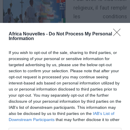
religieux, il faut remplir
les conditions
suivantes:
Africa Nouvelles -
Do Not Process My Personal
Information
a) état effectif de
« religieux » ou ministre
If you wish to opt-out of the sale, sharing to third parties, or
du culte, au sein de sa propre organisation
processing of your personal or sensitive information for
targeted advertising by us, please use the below opt-out
d’appartenance;
section to confirm your selection. Please note that after your
opt-out request is processed you may continue seeing
b) garanties documentée sur le caractére religieux de
interest-based ads based on personal information utilized by
us or personal information disclosed to third parties prior to
l’évèmenent ou des activitées adoptées comme
your opt-out. You may separately opt-out of the further
motif du séjour en Italie;
disclosure of your personal information by third parties on the
IAB’s list of downstream participants. This information may
also be disclosed by us to third parties on the
IAB’s List of
c) (au cas où les frais de séjour de l’étranger ne sont
Downstream Participants
that may further disclose it to other
pas à charge d’Organismes religieux, l’intéressé doit
third parties.