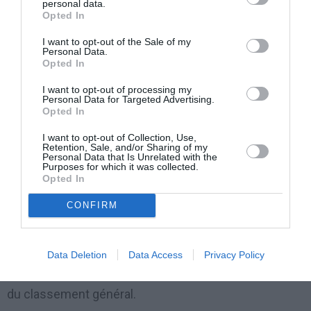
personal data.
le Tunisien de l’équipe Skydive Dubaï (Emirats Arabes
Opted In
Unis) Rafaâ Cthioui, bien épaulé par ses coéquipiers,
I want to opt-out of the Sale of my
Personal Data.
n’a jamais cédé la tunique jusqu’à l’épilogue de la
Opted In
compétition. Il succède au palmarès à l’Erythréen
I want to opt-out of processing my
Natnael Berhane. Second africain à être sacré sur la
Personal Data for Targeted Advertising.
Opted In
Tropicale Amissa Bongo, Rafaâ Chtioui (29 ans) met
également fin au règne de la Team Europcar.
I want to opt-out of Collection, Use,
Retention, Sale, and/or Sharing of my
Personal Data that Is Unrelated with the
Purposes for which it was collected.
Détentrice du maillot jaune depuis 2010, l’équipe
Opted In
française voit son meilleur élément Giovanni
CONFIRM
Bernaudeau (meilleur grimpeur) finir au 2ème rang du
classement général.
Data Deletion
Data Access
Privacy Policy
L’Algérien Abdelkader Belmokhtar complète le podium
du classement général.