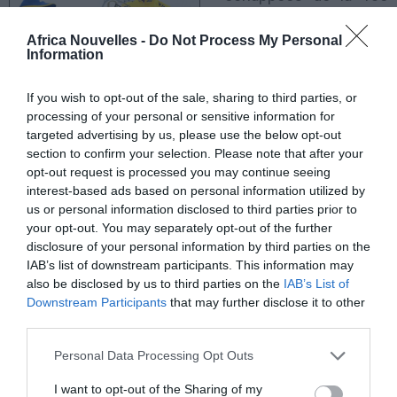
édition de la Tropicale
Africa Nouvelles -
Do Not Process My Personal
Amissa Bongo ont eu
Information
lieu, dimanche 22
If you wish to opt-out of the sale, sharing to third parties, or
février. Le Tunisien
processing of your personal or sensitive information for
Rafaâ Chtioui est le grand vainqueur de cette édition.
targeted advertising by us, please use the below opt-out
C’est au sprint que s’est réglée la dernière étape
section to confirm your selection. Please note that after your
opt-out request is processed you may continue seeing
Akanda Libreville (127 km) de la Tropicale Amissa
interest-based ads based on personal information utilized by
Bongo 2015. Le Biélorusse de la Bretagne-Séché
us or personal information disclosed to third parties prior to
your opt-out. You may separately opt-out of the further
Environnement Yauheni Hutarovitch a remporté cette
disclosure of your personal information by third parties on the
étape devant son coéquipier Daniel McLay, remportant
IAB’s list of downstream participants. This information may
also be disclosed by us to third parties on the
IAB’s List of
sa 3ème victoire étape. Morgan Lamoisson (Team
Downstream Participants
that may further disclose it to other
Europcar), Andrea Palini (Skydive Dubaï) et Yohann
third parties.
Gène (Europcar) complètent le Top 5.
Personal Data Processing Opt Outs
Maillot jaune depuis la 1ère étape Bongoville-Moanda,
I want to opt-out of the Sharing of my