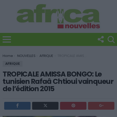
You are here:
Home
NOUVELLES
AFRIQUE
TROPICALE AMISSA BONGO: Le tunisien Rafaâ Chtioui vainqueur de l’édition 2015
AFRIQUE
TROPICALE AMISSA BONGO: Le
tunisien Rafaâ Chtioui vainqueur
de l’édition 2015