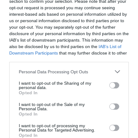
section to confirm your selection. Please note that after your
opt-out request is processed you may continue seeing
Six procès en première instance impliquant 10
interest-based ads based on personal information utilized by
accusés sont à différentes étapes devant le TPIR.
us or personal information disclosed to third parties prior to
your opt-out. You may separately opt-out of the further
Parmi ces procès, figure celui de quatre anciens
disclosure of your personal information by third parties on the
ministres dont le jugement est attendu le 30
IAB’s list of downstream participants. This information may
also be disclosed by us to third parties on the
IAB’s List of
septembre.
Downstream Participants
that may further disclose it to other
third parties.
Par ailleurs, un accusé attend toujours de comparaître
Personal Data Processing Opt Outs
tandis qu’un autre a saisi la chambre d’appel après le
renvoi de son dossier devant la justice rwandaise.
I want to opt-out of the Sharing of my
personal data.
Dix-neuf accusés sont en instance d’appel dont deux
Opted In
attendent l’arrêt le 28 septembre.
I want to opt-out of the Sale of my
Personal Data.
Opted In
Le renouvellement du mandat de Hassan Bubacar
I want to opt-out of processing my
Jallow avait été proposé par le Secrétaire général des
Personal Data for Targeted Advertising.
Nations unies, Ban Ki-moon, dans une lettre en date
Opted In