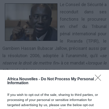
Le Conseil de Sécurité a
reconduit dans ses
fonctions le procureur
en chef du Tribunal
pénal international pour
le Rwanda (TPIR), le
Gambien Hassan Bubacar Jallow, précisant aussi par
la résolution 2006, adoptée à l’unanimité, qu’il «
se
réserve le droit de mettre fin
» à ce mandat «
lorsque le
tribunal achèvera ses travaux
».
Africa Nouvelles -
Do Not Process My Personal
Par sa résolution 1966 du 22 décembre 2010, l’ONU
Information
avait exhorté le TPIR à tout faire pour achever
If you wish to opt-out of the sale, sharing to third parties, or
rapidement ses travaux, y compris les jugements en
processing of your personal or sensitive information for
appel, au plus tard le 31 décembre 2014.
targeted advertising by us, please use the below opt-out