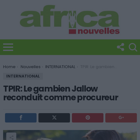
You are here:
Home
Nouvelles
INTERNATIONAL
TPIR: Le gambien Jallow reconduit comme procureur
INTERNATIONAL
TPIR: Le gambien Jallow
reconduit comme procureur