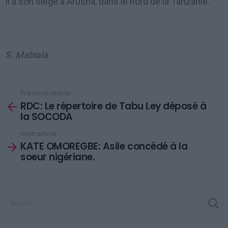
Il a son siège à Arusha, dans le nord de la Tanzanie.
S. Mabiala
Previous article
See
RDC: Le répertoire de Tabu Ley déposé à
more
la SOCODA
Next article
KATE OMOREGBE: Asile concédé à la
soeur nigériane.
SEARCH
FOR: