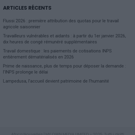
ARTICLES RÉCENTS
Flussi 2026 : première attribution des quotas pour le travail
agricole saisonnier
Travailleurs vulnérables et aidants : à partir du 1er janvier 2026,
dix heures de congé rémunéré supplémentaires
Travail domestique : les paiements de cotisations INPS
entièrement dématérialisés en 2026
Prime de naissance, plus de temps pour déposer la demande :
l’INPS prolonge le délai
Lampedusa, l’accueil devient patrimoine de l’humanité
Photoshoot Paris
Africa Nouvelles | MY OWN MEDIA LIMITED - 2025. Tutti i diritti