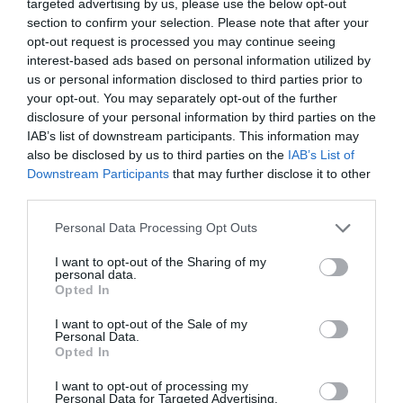
targeted advertising by us, please use the below opt-out
section to confirm your selection. Please note that after your
opt-out request is processed you may continue seeing
Les Témoins de Jéhovah sont convaincus que toute
interest-based ads based on personal information utilized by
l’assistance pourra recevoir du réconfort et de grands
us or personal information disclosed to third parties prior to
bienfaits à travers le programme au cours duquel on
your opt-out. You may separately opt-out of the further
disclosure of your personal information by third parties on the
développera des thèmes importants tels que:
IAB’s list of downstream participants. This information may
also be disclosed by us to third parties on the
IAB’s List of
● Notre Grand instructeur nous enseigne pour notre
Downstream Participants
that may further disclose it to other
third parties.
profit.
Personal Data Processing Opt Outs
● Imitons la «manière d’enseigner» de Jésus.
I want to opt-out of the Sharing of my
personal data.
Opted In
● La Parole de Dieu est utile.
I want to opt-out of the Sale of my
Personal Data.
● Qui «ébranle les nations» et de quelle
Opted In
façon?
I want to opt-out of processing my
Personal Data for Targeted Advertising.