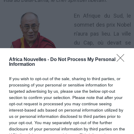
En Afrique du Sud, le
sommet des prix Nobel
n’aura pas lieu. La ville
du Cap, où devait se
tenir l’événement, du 13
Africa Nouvelles -
Do Not Process My Personal
au 15 octobre, a décidé
Information
d’annuler pour protester
contre les autorités
If you wish to opt-out of the sale, sharing to third parties, or
processing of your personal or sensitive information for
sud-africaines. En effet,
targeted advertising by us, please use the below opt-out
Pretoria a une nouvelle fois refusé d’accorder un visa
section to confirm your selection. Please note that after your
opt-out request is processed you may continue seeing
au Dalaï-Lama, le chef spirituel tibétain. Patricia De
interest-based ads based on personal information utilized by
Lille n’a pas mâché ses mots contre le gouvernement
us or personal information disclosed to third parties prior to
your opt-out. You may separately opt-out of the further
sud-africain. L’opposante et maire du Cap s’est dite
disclosure of your personal information by third parties on the
«
très en colère et grandement déçue
» par ce refus de