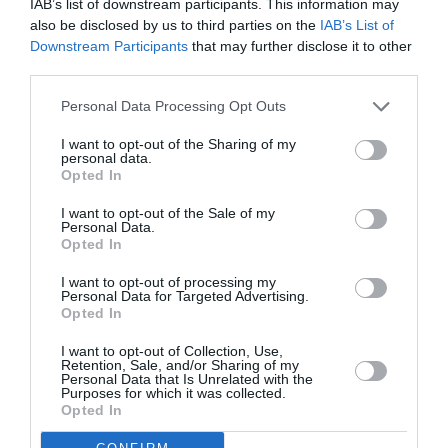
IAB’s list of downstream participants. This information may
visa. Des propos qui font écho à ceux non, moins
also be disclosed by us to third parties on the
IAB’s List of
Downstream Participants
that may further disclose it to other
vindicatifs, de Desmond Tutu mercredi. L’archevêque
third parties.
sud-africain, lui-même prix Nobel de la paix en 1984, a
Personal Data Processing Opt Outs
accusé les autorités de «
cracher au visage de Nelson
Mandela
». Il s’est dit également «
honteux
» de voir son
I want to opt-out of the Sharing of my
personal data.
pays «
courber l’échine
» devant Pékin.
Opted In
I want to opt-out of the Sale of my
La Chine considère en effet le Dalaï-Lama comme un
Personal Data.
Opted In
dangereux séparatiste tibétain, et fait pression sur
I want to opt-out of processing my
ses partenaires pour qu’ils refusent toute entrée du
Personal Data for Targeted Advertising.
Opted In
leader bouddhiste sur leur territoire. Or Pretoria ne
cache pas sa diplomatie pro-chinoise. En 2011, le
I want to opt-out of Collection, Use,
Retention, Sale, and/or Sharing of my
pouvoir avait joué cartes sur table en justifiant sa
Personal Data that Is Unrelated with the
Purposes for which it was collected.
décision par le besoin de ne pas remettre en question
Opted In
les relations commerciales avec la Chine. Ainsi en