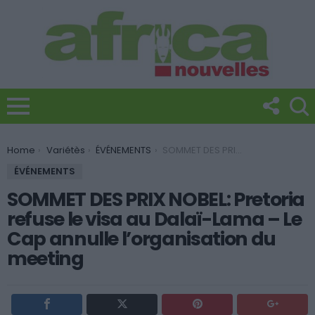
You are here:
Home
Variétès
ÉVÉNEMENTS
SOMMET DES PRIX NOBEL: Pretoria refuse le visa au Dalaï-Lama – Le Cap annulle l’organisation du meeting
ÉVÉNEMENTS
SOMMET DES PRIX NOBEL: Pretoria
refuse le visa au Dalaï-Lama – Le
Cap annulle l’organisation du
meeting