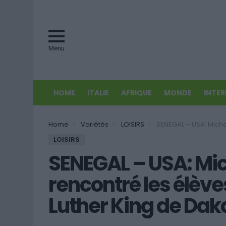
Menu
HOME
ITALIE
AFRIQUE
MONDE
INTE
You are here:
Home
Variétès
LOISIRS
SENEGAL – USA: Michelle Obama a rencontré les élèves d
LOISIRS
SENEGAL – USA: Mi
rencontré les élève
Luther King de Dak