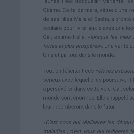
jeunes filles d’accueillir Marième F
Obama. Cette dernière, vêtue d’une r
de ses filles Malia et Sasha, a profi
scolaire pour livrer aux élèves une le
Car, estime-t-elle, «
lorsque les fille
fortes et plus prospères
». Une vérité q
Unis et partout dans le monde.
Tout en félicitant ces «
élèves extraord
sérieux avec lequel elles poursuivent
à persévérer dans cette voie. Car, selon
monde sont énormes. Elle a rappelé au
leur incomberont dans le futur.
«
C’est vous qui réaliserez les découv
maladies ; c’est vous qui rédigerez le