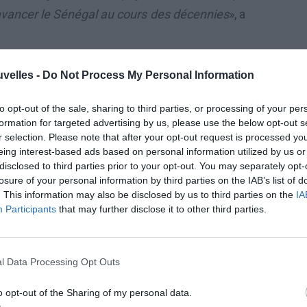
 avancer le Sénégal au cours des décennies
», a
e, Mme Obama dit avoir réalisé son rêve. Pour
uvelles -
Do Not Process My Personal Information
n de jeunesse et vice-présidente d’un hôpital.
to opt-out of the sale, sharing to third parties, or processing of your per
i reçue, j’ai été en mesure de subvenir aux
formation for targeted advertising by us, please use the below opt-out s
 communauté une partie de ce qu’elle m’avait
r selection. Please note that after your opt-out request is processed y
eing interest-based ads based on personal information utilized by us or
ce de mon pays en tant que Première Dame
»,
disclosed to third parties prior to your opt-out. You may separately opt-
lle toutefois que rien n’était gagné d’avance.
losure of your personal information by third parties on the IAB’s list of
rents qui nourrissaient de «
merveilleuses
. This information may also be disclosed by us to third parties on the
IA
Participants
that may further disclose it to other third parties.
e qui, malgré sa maladie et ses difficultés à
n prenant en charge sa scolarité à l’université.
s.
l Data Processing Opt Outs
sse pas un jour sans que je ne sente le poids
o opt-out of the Sharing of my personal data.