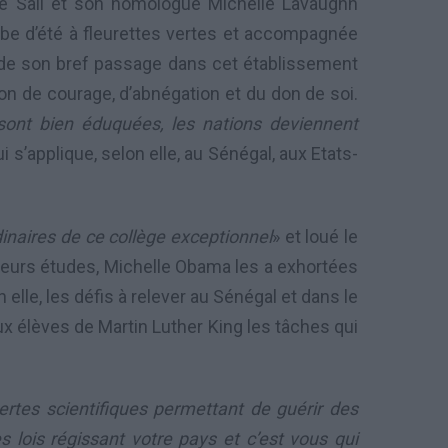
aye Sall et son homologue Michelle Lavaughn
obe d’été à fleurettes vertes et accompagnée
té de son bref passage dans cet établissement
çon de courage, d’abnégation et du don de soi.
s sont bien éduquées, les nations deviennent
ui s’applique, selon elle, au Sénégal, aux Etats-
inaires de ce collège exceptionnel
» et loué le
 leurs études, Michelle Obama les a exhortées
 elle, les défis à relever au Sénégal et dans le
x élèves de Martin Luther King les tâches qui
ertes scientifiques permettant de guérir des
s lois régissant votre pays et c’est vous qui