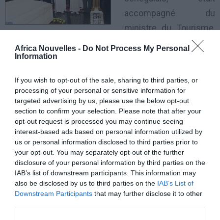
accompagné du
ministre du Tourisme,
Lahcen Haddad. Il a été salué par le conservateur du
Africa Nouvelles -
Do Not Process My Personal
mausolée et historiographe du Royaume, Abdelhak
Information
Lamrini, ainsi que par des personnalités civiles et
If you wish to opt-out of the sale, sharing to third parties, or
militaires avant de passer en revue un détachement
processing of your personal or sensitive information for
de la garde royale qui rendait les honneurs. Macky Sall
targeted advertising by us, please use the below opt-out
section to confirm your selection. Please note that after your
a déposé une gerbe de fleurs sur les tombes des
opt-out request is processed you may continue seeing
Ssouverains et prié pour le repos de leurs âmes.
interest-based ads based on personal information utilized by
us or personal information disclosed to third parties prior to
your opt-out. You may separately opt-out of the further
Après avoir suivi des explications fournies par M.
disclosure of your personal information by third parties on the
Lamrini sur ce monument civilisationnel, le chef de
IAB’s list of downstream participants. This information may
also be disclosed by us to third parties on the
IAB’s List of
l’Etat sénégalais a signé le livre d’or du mausolée.
Downstream Participants
that may further disclose it to other
third parties.
Dans une déclaration à la presse, M. Sall a souligné