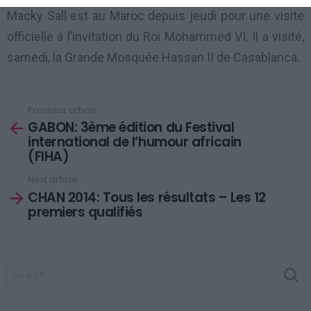
Macky Sall est au Maroc depuis jeudi pour une visite
officielle à l’invitation du Roi Mohammed VI. Il a visité,
samedi, la Grande Mosquée Hassan II de Casablanca.
Previous article
See
GABON: 3ème édition du Festival
more
international de l’humour africain
(FIHA)
Next article
CHAN 2014: Tous les résultats – Les 12
premiers qualifiés
SEARCH
FOR: