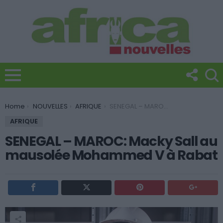
You are here:
Home
NOUVELLES
AFRIQUE
SENEGAL – MAROC: Macky Sall au mausolée Mohammed V à Rabat
AFRIQUE
SENEGAL – MAROC: Macky Sall au
mausolée Mohammed V à Rabat