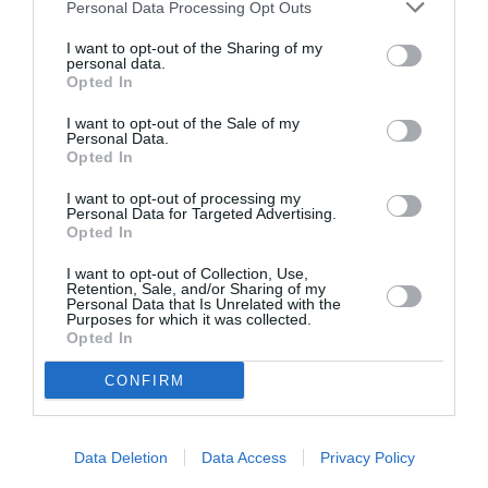
Personal Data Processing Opt Outs
«
la profondeur des relations politiques, culturelles et
cultuelles qui unissent les deux pays, peuples et
I want to opt-out of the Sharing of my
personal data.
dirigeants »,
rappelant le rôle important joué par Feu
Opted In
SM Hassan II dans
« le raffermissement des relations
I want to opt-out of the Sale of my
Personal Data.
bilatérales
« .
Opted In
I want to opt-out of processing my
Il s’est également engagé à oeuvrer pour
Personal Data for Targeted Advertising.
Opted In
«
l’approfondissement des relations séculaires liant le
Maroc et le Sénégal
« , mettant en exergue à cet égard
I want to opt-out of Collection, Use,
Retention, Sale, and/or Sharing of my
la dynamique insufflée par le Roi Mohammed VI pour
Personal Data that Is Unrelated with the
Purposes for which it was collected.
le renforcement des liens de coopération bilatérale et
Opted In
leur élargissement à tous les domaines.
CONFIRM
Le chef de l’Etat du Sénégal a également réaffirmé le
soutien de son pays à l’intégrité territoriale du Maroc.
Data Deletion
Data Access
Privacy Policy