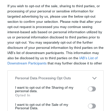
en partenariat avec la Mairie de Dakar.
If you wish to opt-out of the sale, sharing to third parties, or
processing of your personal or sensitive information for
Le second acte du
targeted advertising by us, please use the below opt-out
programme du festival
section to confirm your selection. Please note that after your
opt-out request is processed you may continue seeing
parrainé par Mame
interest-based ads based on personal information utilized by
Thierno Birahim
us or personal information disclosed to third parties prior to
your opt-out. You may separately opt-out of the further
Mbacké Borom Daaru a
disclosure of your personal information by third parties on the
été un concert qui a
IAB’s list of downstream participants. This information may
réuni plusieurs artistes
also be disclosed by us to third parties on the
IAB’s List of
Downstream Participants
that may further disclose it to other
et groupes, samedi 10
third parties.
novembre, à la Place de l’Obélisque.
Personal Data Processing Opt Outs
En plus d’Aida Bou Baye et Papa Sow Djimbira, têtes
I want to opt-out of the Sharing of my
personal data.
d’affiche, cette première édition a enregistré la
Opted In
participation de Serigne Mbacké, Iba Gaye Massar,
I want to opt-out of the Sale of my
Moda Rassoul, Baba Hamdy, entre autres artistes de la
Personal Data.