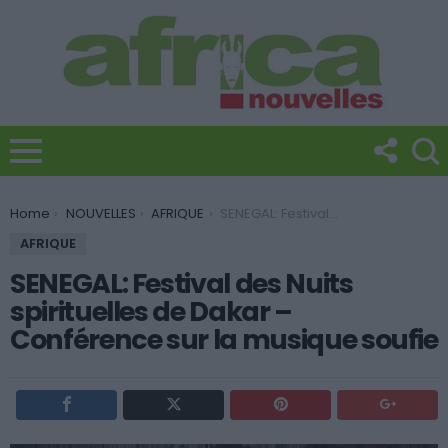
You are here:
Home
NOUVELLES
AFRIQUE
SENEGAL: Festival des Nuits spirituelles de Dakar – Conférence sur la musique soufie
AFRIQUE
SENEGAL: Festival des Nuits
spirituelles de Dakar –
Conférence sur la musique soufie