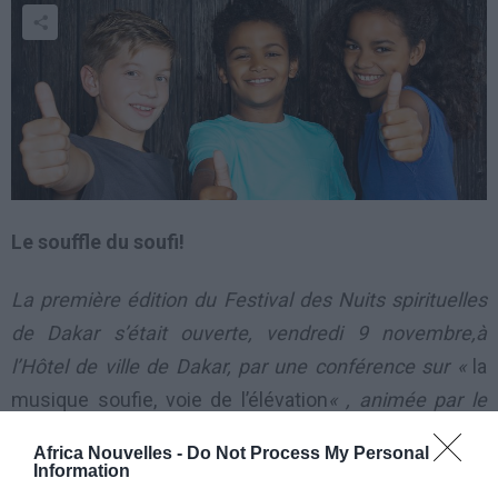
Le souffle du soufi!
La première édition du Festival des Nuits spirituelles
de Dakar s’était ouverte, vendredi 9 novembre,à
l’Hôtel de ville de Dakar, par une conférence sur «
la
musique soufie, voie de l’élévation
« , animée par le
journaliste et réalisateur Cheikh Mouhamadou
Africa Nouvelles -
Do Not Process My Personal
Djimbira, sous l’égide de la structure Ashram Records
Information