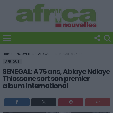
You are here:
Home
NOUVELLES
AFRIQUE
SENEGAL: A 75 ans, Ablaye Ndiaye Thiossane sort son premier album international
AFRIQUE
SENEGAL: A 75 ans, Ablaye Ndiaye
Thiossane sort son premier
album international