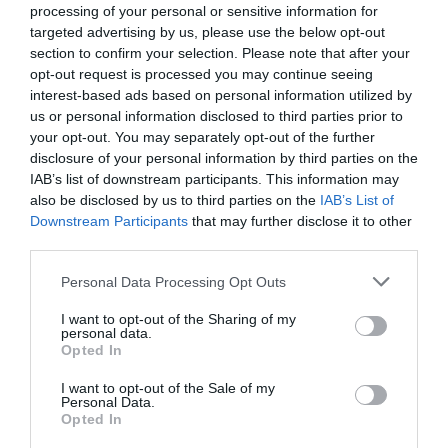
Rocheraud.
processing of your personal or sensitive information for
targeted advertising by us, please use the below opt-out
section to confirm your selection. Please note that after your
Père de huit filles et d’un garçon, ce monogame, férus
opt-out request is processed you may continue seeing
d’art, salue à sa juste valeur, sa toute dernière
interest-based ads based on personal information utilized by
distinction émanant du chef de l’Etat, Me Abdoulaye
us or personal information disclosed to third parties prior to
your opt-out. You may separately opt-out of the further
Wade et grâce à l’intermédiation du célèbre plasticien
disclosure of your personal information by third parties on the
Kalidou Kassé.
IAB’s list of downstream participants. This information may
also be disclosed by us to third parties on the
IAB’s List of
Downstream Participants
that may further disclose it to other
Aujourd’hui, Ablaye Ndiaye Thiossane est heureux de
third parties.
la reconnaissance de Kalidou envers son ancien
Personal Data Processing Opt Outs
formateur aux manufactures des arts décoratifs de
Thiès, » Me Wade m’a décoré pour service rendu à la
I want to opt-out of the Sharing of my
personal data.
peinture » confie-t-il.
Opted In
I want to opt-out of the Sale of my
Une distinction qui s’ajoute à celle de Chevalier de
Personal Data.
Opted In
l’ordre national du lion qui lui a été décerné en 1999