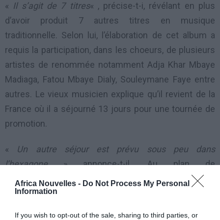
«
Il s’agit de 7 titres
« , précise-t-i, révélant en plus
d’avoir produit 7 autres titres en musique
traditionnelle. Selon lui, l’élaboration de cet album a
requis la participation, dans les choeurs, de plusieurs
artistes de renommée notamment Adja Khar Mbaye
Madiaga, Fatou Mbaye Dialy, Souleymane Faye entre
autres. Le vieux musicien explique qu’il revient de la
France où il a séjourné 13 jours pour une tournée de
promotion.
«
Un autre séjour est prévu sous peu dans
l’hexagone
» annonce-t-il. Au plan de
l’accompagnement musical, des musiciens du
Africa Nouvelles -
Do Not Process My Personal
Information
Baobab de Dakar, mais aussi le guitariste Papa Joel, un
congolais qui accompagnait le musicien Seigneur
If you wish to opt-out of the sale, sharing to third parties, or