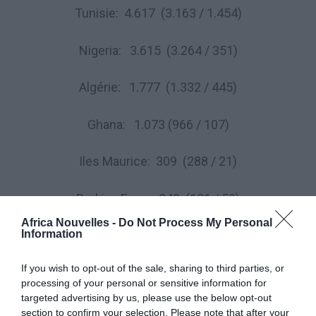
Tunisie: 4.617 (3.163 / 1.454)
Nigeria: 3.615 (3.264 / 351)
Algérie: 1.777 (1.332 / 445)
Ghana: 1.073 (966 / 107)
Iles Maurice: 309 (288 / 21)
Burkina Faso: 240 (181 / 59)
Africa Nouvelles -
Do Not Process My Personal
Information
Cameroun: 154 (141 / 13)
If you wish to opt-out of the sale, sharing to third parties, or
Cote d’Ivoire: 117 (100 / 17)
processing of your personal or sensitive information for
targeted advertising by us, please use the below opt-out
Cap-Vert: 74 (74 / 0)
section to confirm your selection. Please note that after your