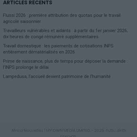
ARTICLES RÉCENTS
Flussi 2026 : première attribution des quotas pour le travail
agricole saisonnier
Travailleurs vulnérables et aidants : à partir du 1er janvier 2026,
dix heures de congé rémunéré supplémentaires
Travail domestique : les paiements de cotisations INPS
entièrement dématérialisés en 2026
Prime de naissance, plus de temps pour déposer la demande :
l’INPS prolonge le délai
Lampedusa, l’accueil devient patrimoine de l’humanité
Photoshoot Paris
Africa Nouvelles | MY OWN MEDIA LIMITED - 2025. Tutti i diritti
riservati.