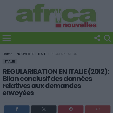
You are here:
Home
NOUVELLES
ITALIE
REGULARISATION EN ITALIE (2012): Bilan conclusif des données relatives aux demandes envoyées
ITALIE
REGULARISATION EN ITALIE (2012):
Bilan conclusif des données
relatives aux demandes
envoyées