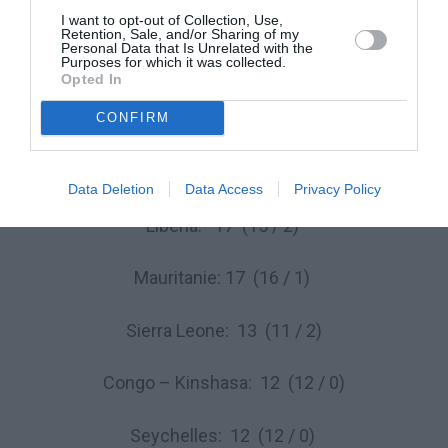
Bénin: 30 (27 / 3)
I want to opt-out of Collection, Use,
Retention, Sale, and/or Sharing of my
Personal Data that Is Unrelated with the
Purposes for which it was collected.
Madagascar: 24 (23 / 1)
Opted In
Tanzanie: 24 (20 / 4)
CONFIRM
Congo- Brazza: 20 (14 / 6)
Data Deletion
Data Access
Privacy Policy
Liberia: 17 (15 / 2)
Mauritanie: 17 (16 / 1)
Sierra Leone: 13 (11 / 2)
Congo – Kinshasa: 12 (12 / 0)
Seychelles: 12 (12 / 0)