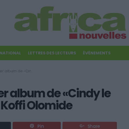
RNATIONAL
LETTRES DES LECTEURS
ÉVÉNEMENTS
e Cœur», choriste de Koffi Olomide
r album de «Cindy le
 Koffi Olomide
Pin
Share