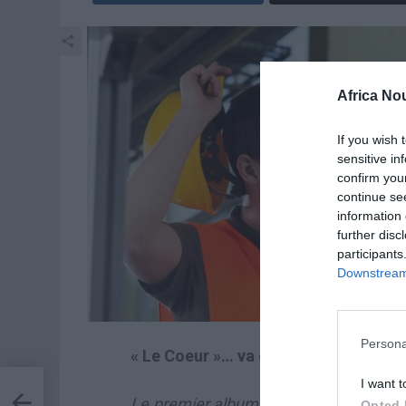
Africa No
If you wish 
sensitive in
confirm you
continue se
information 
further disc
participants
Downstream 
Persona
« Le Coeur »… va outre le choeur!
I want t
b
Le premier album de Cindy le Cœur a
Opted 