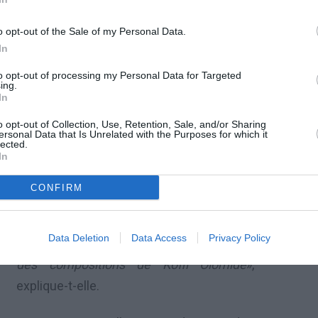
ational de Koffi Olomide compte 7titres. Il est
o opt-out of the Sale of my Personal Data.
 le label «Koffi central».
In
to opt-out of processing my Personal Data for Targeted
Tous les titres de l’album ont été écrits
ing.
In
par Koffi Olomide. Cindy le Cœur affirme
ne pas être gênée d’interpréter des
o opt-out of Collection, Use, Retention, Sale, and/or Sharing
ersonal Data that Is Unrelated with the Purposes for which it
chansons de son patron.
lected.
In
«
Ça ne me dérange pas. Même si je
CONFIRM
n’étais pas au Quartier Latin, je
demanderai à Koffi de m’écrire des
Data Deletion
Data Access
Privacy Policy
chansons. Je suis très fière d’avoir chanté
des compositions de Koffi Olomide
»,
explique-t-elle.