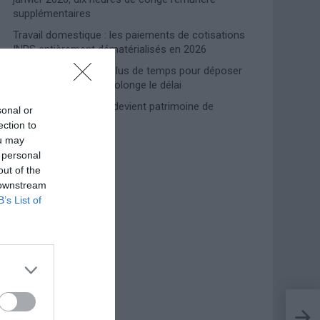
supplémentaires
Travail domestique : les paiements de cotisations
INPS entièrement dématérialisés en 2026
Prime de naissance, plus de temps pour déposer
la demande : l’INPS prolonge le délai
Lampedusa, l’accueil devient patrimoine de
sonal or
l’humanité
ection to
ou may
 personal
Photoshoot Paris
out of the
 downstream
B’s List of