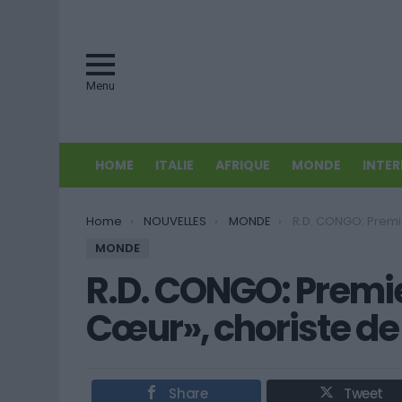
Menu
HOME
ITALIE
AFRIQUE
MONDE
INTE
You are here:
Home
NOUVELLES
MONDE
R.D. CONGO: Premier album de «Cindy l
MONDE
R.D. CONGO: Premie
Cœur», choriste de
Share
Tweet