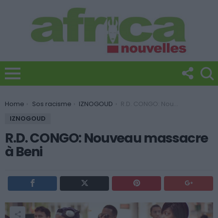
You are here:
Home
Sos racisme
IZNOGOUD
R.D. CONGO: Nouveau massacre à Beni
IZNOGOUD
R.D. CONGO: Nouveau massacre
à Beni