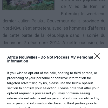
de Villes de Beni et
Butembo, le week-end
dernier, Julien Paluku, Gouverneur de la province du
Nord-Kivu s’est entretenu avec les hommes d’affaires
de cette partie de la République dans la soirée du
dimanche 7 décembre 2014. A cette occasion, les
membres de la Fédération des Entreprises du Congo
(FEC) de deux villes sœurs, ont saisi cette opportunité
Africa Nouvelles -
Do Not Process My Personal
Information
pour exprimer leur désolation au Chef de l’exécutif
provincial du Nord-Kivu, à la suite de l’insécurité
If you wish to opt-out of the sale, sharing to third parties, or
processing of your personal or sensitive information for
(tueries à grande échelle) qui paralyse toute l’activité
targeted advertising by us, please use the below opt-out
économique.
section to confirm your selection. Please note that after your
opt-out request is processed you may continue seeing
Les agriculteurs, tout comme les opérateurs
interest-based ads based on personal information utilized by
us or personal information disclosed to third parties prior to
économiques, ne savent plus à quel saint se vouer. Ils