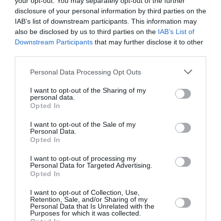
your opt-out. You may separately opt-out of the further
connaissent, en effet, de grandes difficultés pour
disclosure of your personal information by third parties on the
IAB’s list of downstream participants. This information may
vaquer à leurs activités économiques depuis que les
also be disclosed by us to third parties on the
IAB’s List of
actes de cruauté ont élu domicile dans le territoire de
Downstream Participants
that may further disclose it to other
third parties.
Beni. Depuis, la baisse sensible des activités
économiques reste perceptible à cause de
Personal Data Processing Opt Outs
nombreuses tueries à l’arme blanche. Cette situation
I want to opt-out of the Sharing of my
personal data.
ne profite pas à la population, ni aux hommes
Opted In
d’affaires de cette contrée de la RD-Congo.
I want to opt-out of the Sale of my
Personal Data.
Polycarpe Ndivito, président de la FEC Beni/Butembo,
Opted In
a signifié au Gouverneur Julien Paluku que l’insécurité
I want to opt-out of processing my
Personal Data for Targeted Advertising.
qui sévit actuellement dans les villes de Butembo et
Opted In
Beni influe négativement sur le climat des affaires.
I want to opt-out of Collection, Use,
Autre fait grave à signaler, des cas de kidnapping,
Retention, Sale, and/or Sharing of my
Personal Data that Is Unrelated with the
arrestations arbitraires et pillages des opérateurs
Purposes for which it was collected.