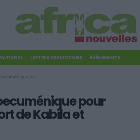
RNATIONAL
LETTRES DES LECTEURS
ÉVÉNEMENTS
mémorer la mort de Kabila et Lumumba
 oecuménique pour
t de Kabila et