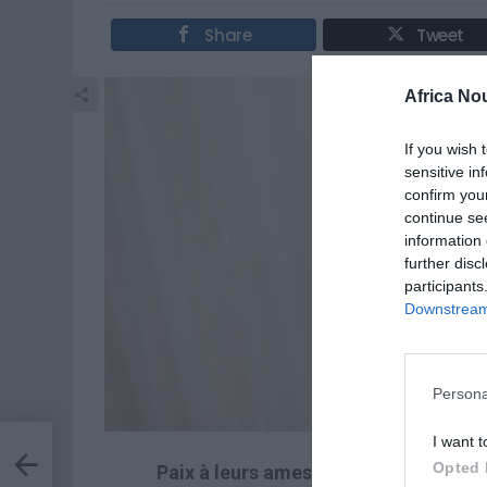
Share
Tweet
Africa No
If you wish 
sensitive in
confirm you
continue se
information 
further disc
participants
Downstream 
Persona
I want t
Opted 
Paix à leurs ames!