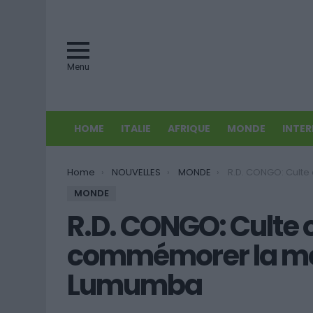
Menu
HOME
ITALIE
AFRIQUE
MONDE
INTE
You are here:
Home
NOUVELLES
MONDE
R.D. CONGO: Culte oecuménique pour com
MONDE
R.D. CONGO: Culte
commémorer la mor
Lumumba