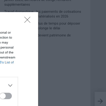
supplémentaires
Travail domestique : les paiements de cotisations
INPS entièrement dématérialisés en 2026
Prime de naissance, plus de temps pour déposer
la demande : l’INPS prolonge le délai
sonal or
Lampedusa, l’accueil devient patrimoine de
ection to
l’humanité
ou may
 personal
out of the
Photoshoot Paris
 downstream
B’s List of