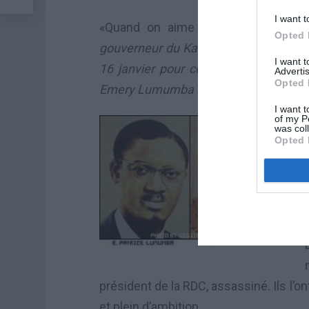
I want t
«Quand on aime le pays, on ne peu
Opted 
gouverneur du Kasaï-Oriental au cour
I want 
16 janvier pour commémorer l’assass
Advertis
Opted 
Emery Lumumba à la cathédrale de Bo
I want t
of my P
was col
Opted 
président de la RDC, assassiné. Ils l
et plein d’ambition.