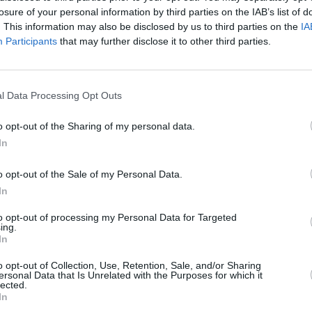
losure of your personal information by third parties on the IAB’s list of
. This information may also be disclosed by us to third parties on the
IA
otamment participé au morceau Break The
Participants
that may further disclose it to other third parties.
mander le retour des jeunes filles enlevées
à des concerts en faveur de la sensibilisation
l Data Processing Opt Outs
o opt-out of the Sharing of my personal data.
11), une mixtape et de nombreuses
In
istré en partie aux Etats-Unis, sortira en
o opt-out of the Sale of my Personal Data.
In
rnationale de la Francophonie (OIF), de la
to opt-out of processing my Personal Data for Targeted
ing.
0 € et l’organisation d’un concert à Paris. Il
In
frique organisée par l’Institut français.
o opt-out of Collection, Use, Retention, Sale, and/or Sharing
ersonal Data that Is Unrelated with the Purposes for which it
lected.
opos du prix
In