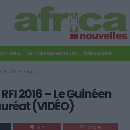
RNATIONAL
LETTRES DES LECTEURS
ÉVÉNEMENTS
en Soul Bang’s est le lauréat (VIDÉO)
FI 2016 – Le Guinéen
lauréat (VIDÉO)
Pin
Share