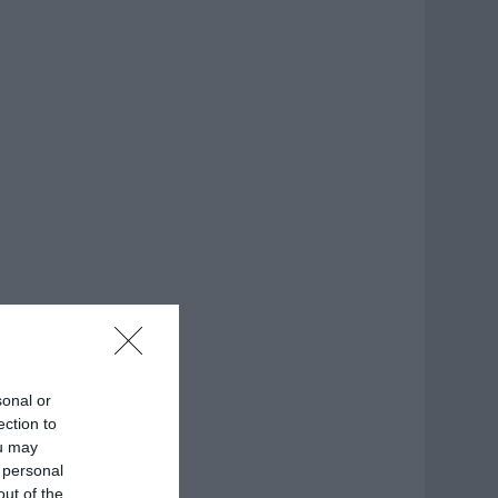
sonal or
ection to
ou may
 personal
out of the