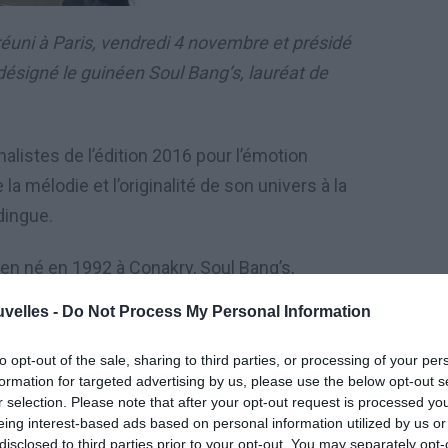
réuni à Paris, vendredi 4 novembre et présidé
désigné le guinéen Soul Bang’s, lauréat de
nalistes de l’édition 2016 pour l’émotion
a mélodie et l’originalité de son univers à la
dingue.
en né en 1992 à Conakry, Soul Bang’s,
 représente cette nouvelle génération
uvelles -
Do Not Process My Personal Information
ntre les influences modernes du R’n’B et ses
to opt-out of the sale, sharing to third parties, or processing of your per
formation for targeted advertising by us, please use the below opt-out s
r selection. Please note that after your opt-out request is processed y
ançais ou encore anglais le quotidien de ses
eing interest-based ads based on personal information utilized by us or
et l’amour.
disclosed to third parties prior to your opt-out. You may separately opt-