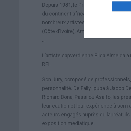
Depuis 1981, le Prix Découvertes RFI 
du continent africain. Au cours des an
nombreux artistes qui ont depuis conqu
(Côte d’Ivoire), Amadou et Mariam (Mali
…
L’artiste capverdienne Elida Almeida a
RFI.
Son Jury, composé de professionnels,
personnalité. De Fally Ipupa à Jacob D
Richard Bona, Passi ou Asalfo, les pré
leur caution et leur expérience à son 
acteurs engagés auprès du lauréat, ils 
exposition médiatique.