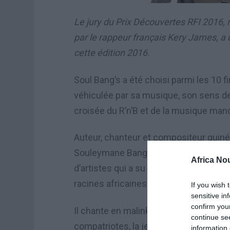
Le jury du Prix Découvertes RFI 2016, 
par le rappeur français Kery James, a 
cette édition 2016.
Soul Bang’s a été choisi parmi les 10 fi
véhiculée par sa musique, son sens de l
croisée du R’n’B et de la musique man
Auteur, chanteur et compositeur guiné
Souleymane Bangoura de son vrai nom,
Africa No
d’artistes qui a su faire la synthèse e
racines africaines.
If you wish 
sensitive in
confirm you
Il chante en malinké, soussou, peul, fr
continue se
compatriotes, la jeunesse, l’éducation 
information 