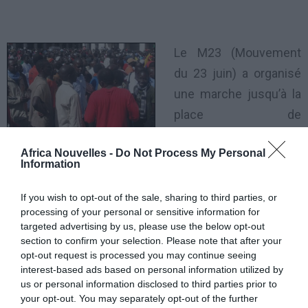
Le M23 (Mouvement
du 23 juin) a organisé
une marche jusqu’à la
place de
l’Indépendance, au
Africa Nouvelles -
Do Not Process My Personal
coeur même de Dakar, non loin du palais présidentiel.
Information
Mais le pouvoir a interdit tout rassemblement dans ce
quartier.
If you wish to opt-out of the sale, sharing to third parties, or
processing of your personal or sensitive information for
targeted advertising by us, please use the below opt-out
Les premiers gaz lacrymogènes ont été tirés en
section to confirm your selection. Please note that after your
début d’après-midi devant le siège de la RTS, la Radio
opt-out request is processed you may continue seeing
interest-based ads based on personal information utilized by
télévision sénégalaise, alors qu’un petit groupe de
us or personal information disclosed to third parties prior to
manifestants avait tenté d’avancer.
your opt-out. You may separately opt-out of the further