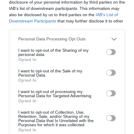
disclosure of your personal information by third parties on the
IAB’s list of downstream participants. This information may
Les gaz ont tout d’abord dispersé les sympathisants
also be disclosed by us to third parties on the
IAB’s List of
du M23, qui étaient là. Puis un groupe qui s’est
Downstream Participants
that may further disclose it to other
third parties.
reformé autour de la voiture d’Ibrahima Fall, le seul
candidat à la présidentielle membre du M23 éligible
Personal Data Processing Opt Outs
pour l’instant.
I want to opt-out of the Sharing of my
personal data.
Opted In
«
Le 4X4 est ensuite reparti. Nous avons pris la
direction de la place de l’Indépendance
», a expliqué
I want to opt-out of the Sale of my
Personal Data.
l’un de ses conseillers.
Opted In
I want to opt-out of processing my
Cette manifestation a été interdite dans une lettre
Personal Data for Targeted Advertising.
Opted In
envoyée à Alioune Tine et à Amath Dansoko, deux des
I want to opt-out of Collection, Use,
leaders du M23. Le ministre de l’Intérieur, Ousmane
Retention, Sale, and/or Sharing of my
Personal Data that Is Unrelated with the
Ngom, a expliqué ses arguments : il a ainsi rappelé
Purposes for which it was collected.
Opted In
qu’un arrêté avait été pris, interdisant les