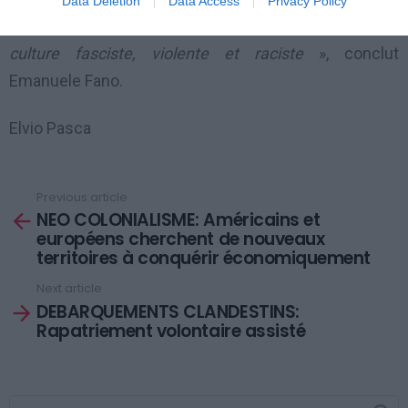
Data Deletion
Data Access
Privacy Policy
les nouvelles inquiétantes, car emblématiques d’une
culture fasciste, violente et raciste
», conclut
Emanuele Fano.
Elvio Pasca
Previous article
See
NEO COLONIALISME: Américains et
more
européens cherchent de nouveaux
territoires à conquérir économiquement
Next article
DEBARQUEMENTS CLANDESTINS:
Rapatriement volontaire assisté
SEARCH