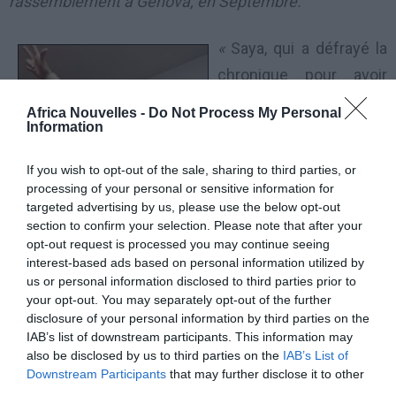
rassemblement à Genova, en Septembre.
«
Saya, qui a défrayé la
chronique pour avoir
créé une sorte de police
Africa Nouvelles -
Do Not Process My Personal
parallèle, met la lutte
Information
contre limmigration aux
If you wish to opt-out of the sale, sharing to third parties, or
premiers points de son
processing of your personal or sensitive information for
programme politique.
targeted advertising by us, please use the below opt-out
section to confirm your selection. Please note that after your
opt-out request is processed you may continue seeing
«
Toutes les nouvaux italiens, qui ne sont pas citoyens
interest-based ads based on personal information utilized by
comme, ainsi classés par notre droit consitutionnel,
us or personal information disclosed to third parties prior to
your opt-out. You may separately opt-out of the further
devront quitter le pays
« , délire Saya, expliquant que
disclosure of your personal information by third parties on the
«
les
immigrés doivent quitter les poches vides.
IAB’s list of downstream participants. This information may
also be disclosed by us to third parties on the
IAB’s List of
« Leurs biens seront saisis et gardés pou r etre
Downstream Participants
that may further disclose it to other
ensuite remis à des citoyens italiens
« .
third parties.