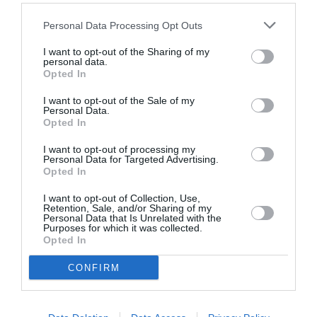
Personal Data Processing Opt Outs
Le concept est repris dans le programme du PNI, qui
se
promet «d
’empêcher toute nouvelle immigration
I want to opt-out of the Sharing of my
personal data.
de non-italiens et « forcer tous les immigrés non-
Opted In
italien étant en Italie après le 31 décembre 1977 à
I want to opt-out of the Sale of my
Personal Data.
quitter le pays
. »
Opted In
I want to opt-out of processing my
Entre-temps Emanuele Fiano, président de la Sécurité
Personal Data for Targeted Advertising.
et de la Défense du Parti Démocrate (PD), exige que le
Opted In
gouvernement intervienne pour empêcher la
I want to opt-out of Collection, Use,
Retention, Sale, and/or Sharing of my
propagation des idées qui incitent à la haine raciale.
Le
Personal Data that Is Unrelated with the
Purposes for which it was collected.
PD fera une interrogation urgente pour demander au
Opted In
gouvernement d’accomplir des actes concrets ».
CONFIRM
«
Bien sûr, quand il s’agit de ce personnage, il est
difficile de savoir choisir parmi ses idées, les farces et