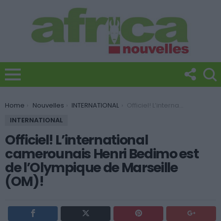
You are here:
Home
Nouvelles
INTERNATIONAL
Officiel! L’international camerounais Henri Bedimo est de l’Olympique de Marseille (OM)!
INTERNATIONAL
Officiel! L’international
camerounais Henri Bedimo est
de l’Olympique de Marseille
(OM)!