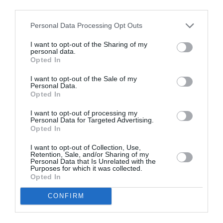
matches de Ligue 1 dans ses bagages. A 32 ans, il
third parties.
possède le recul suffisant sur les événements et le
Personal Data Processing Opt Outs
cours du temps pour lui permettre de s’adapter à
I want to opt-out of the Sharing of my
toutes les situations. Bienvenue Henri. L’Olympique
personal data.
Opted In
de Marseille est heureux de t’accueillir
», indiquent les
Ciel-et-Blanc dans un communiqué.
I want to opt-out of the Sale of my
Personal Data.
Opted In
Présenté au centre d’entraînement Robert Louis-
I want to opt-out of processing my
Dreyfus, Henri Bedimo a lâché ses premiers mots
Personal Data for Targeted Advertising.
Opted In
sous ses nouvelles couleurs. «
La discussion n’a pas
été très longue avec mes conseillers pour rejoindre
I want to opt-out of Collection, Use,
Retention, Sale, and/or Sharing of my
l’OM
», avoue le latéral gauche.
Personal Data that Is Unrelated with the
Purposes for which it was collected.
Opted In
Interrogé sur son choix de rallier la Canebière, l’ancien
CONFIRM
Montpelliérain apparait déterminé. «
Pour le challenge.
Je suis un homme de défis. On m’a proposé de