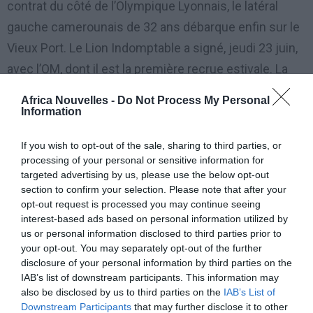
contrat du côté de l’Olympique Lyonnais, le latéral
gauche camerounais de 32 ans débarque enfin sur le
Vieux Port. Le Lion Indomptable a signé, jeudi 23 juin,
avec l’OM, dont il est la première recrue estivale. La
durée du contrat n’a pas été révélée, mais il devait
Africa Nouvelles -
Do Not Process My Personal
s’agir d’un bail de deux saisons, plus une en option.
Information
If you wish to opt-out of the sale, sharing to third parties, or
«
L’international Camerounais est la première recrue
processing of your personal or sensitive information for
de l’OM. Une valeur sûre pour apporter expérience et
targeted advertising by us, please use the below opt-out
expertise dans le secteur défensif olympien. Après
section to confirm your selection. Please note that after your
opt-out request is processed you may continue seeing
trois ans à Lyon, le voilà Olympien. Sa signature n’est
interest-based ads based on personal information utilized by
pas inopinée. La réflexion s’est portée sur un joueur
us or personal information disclosed to third parties prior to
your opt-out. You may separately opt-out of the further
libre capable d’apporter son expertise et son savoir-
disclosure of your personal information by third parties on the
faire dans un secteur de jeu mis en difficulté la saison
IAB’s list of downstream participants. This information may
also be disclosed by us to third parties on the
IAB’s List of
dernière. Généreux, travailleur, Henri arrive avec 222
Downstream Participants
that may further disclose it to other