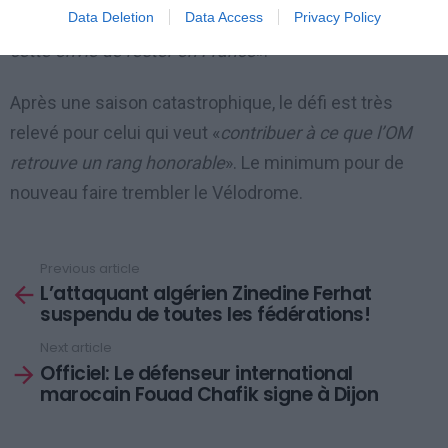
Data Deletion
Data Access
Privacy Policy
relever ce challenge, il sera très difficile, mais il y avait
cette envie de rester en France
».
Après une saison catastrophique, le défi est très
relevé pour celui qui veut «
contribuer à ce que l’OM
retrouve un rang honorable
». Le minimum pour de
nouveau faire trembler le Vélodrome.
Previous article
See
L’attaquant algérien Zinedine Ferhat
more
suspendu de toutes les fédérations!
Next article
Officiel: Le défenseur international
marocain Fouad Chafik signe à Dijon