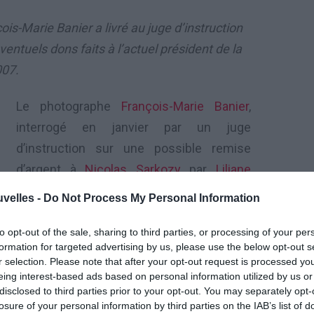
s-Marie Banier a livré au juge d’instruction
entuels dons faits à l’actuel président de la
007.
Le photographe
François-Marie Banier
,
interrogé en janvier par un juge
d’instruction sur une possible remise
d’argent à
Nicolas Sarkozy
par
Liliane
Bettencourt
entre les deux tours de la
uvelles -
Do Not Process My Personal Information
présidentielle de 2007, a tenté d’édulcorer
ses écrits en ce sens, rapporte
Le Monde
.
to opt-out of the sale, sharing to third parties, or processing of your per
formation for targeted advertising by us, please use the below opt-out s
Ce dernier a été mis en examen le 14
r selection. Please note that after your opt-out request is processed y
décembre pour «
abus de faiblesse, abus
eing interest-based ads based on personal information utilized by us or
disclosed to third parties prior to your opt-out. You may separately opt-
 et blanchiment
« .
losure of your personal information by third parties on the IAB’s list of