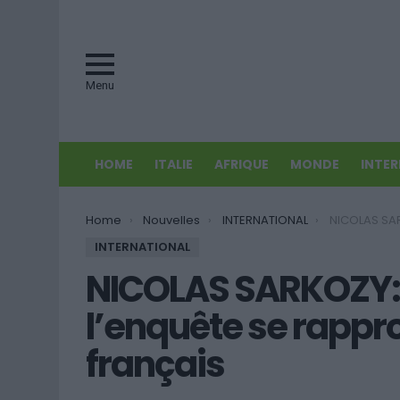
Menu
HOME
ITALIE
AFRIQUE
MONDE
INTE
You are here:
Home
Nouvelles
INTERNATIONAL
NICOLAS SARKOZY: Affaire Bette
INTERNATIONAL
NICOLAS SARKOZY: A
l’enquête se rappro
français