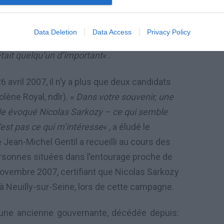
s de tous bords qui viennent demander de
otographe ajoute : «
Elle n’a pas encore donné
Data Deletion
Data Access
Privacy Policy
donnera
« . Puis : «
Je ne suis pas sûr qu’elle ait
ait quelqu’un d’important
« .
26 avril 2007, il n’y a plus que deux candidats
olène Royal, ndlr). «
Dans votre souvenir, une
elle évoqué Nicolas Sarkozy – ce qui semble
’est pas ce qui m’intéresse
« , a éludé le
 Jean-Michel Gentil a recueilli au cours des
sonnes situées dans l’entourage proche de
novembre 2007, certifiant que Nicolas Sarkozy
 à Neuilly-sur-Seine, lors de cette campagne.
, une ancienne gouvernante, décédée depuis: