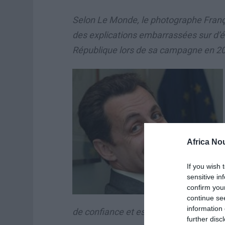
Selon Le Monde, le photographe Françoi
des explications embarrassées sur d’év
République lors de sa campagne en 2
Africa No
If you wish 
sensitive in
confirm you
continue se
information 
de confiance et escroquerie aggravés
further disc