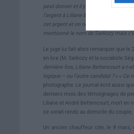
peut donner et il y a toujours des gen
l’argent à Liliane Bettencourt
« . Le ph
cet argent et on ne sait pas si elle le 
mentionné le nom de Sarkozy mais c’ét
Le juge lui fait alors remarquer que le 
en lice (M. Sarkozy et la socialiste Ség
dernière fois, Liliane Bettencourt a-t-
logique – ou l’autre candidat ?
» «
Ce n
photographe. Le journal écrit aussi que
derniers mois des témoignages de per
Liliane et André Bettencourt, mort en 
se serait rendu au domicile du couple,
Un ancien chauffeur cite, le 8 mars