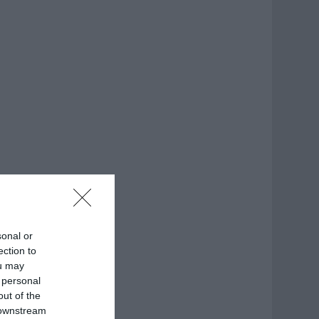
sonal or
ection to
ou may
 personal
out of the
 downstream