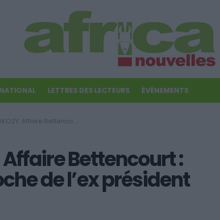
RNATIONAL
LETTRES DES LECTEURS
ÉVÉNEMENTS
ncourt : l’enquête se rapproche de l’ex président français
ffaire Bettencourt :
che de l’ex président