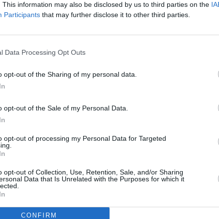
. This information may also be disclosed by us to third parties on the
IA
tre procuré des procès-verbaux d’audition
Participants
that may further disclose it to other third parties.
d’instruction de Bordeaux Jean-Michel Gentil
e l’artiste sur une mention figurant dans son
l Data Processing Opt Outs
e les deux tours). Il y rapporte des propos de
:
« (Patrice) De Maistre (l’ancien homme de
o opt-out of the Sharing of my personal data.
n examen comme M. Banier, et écroué depuis
In
 avait encore demandé de l’argent. J’ai dit
o opt-out of the Sale of my Personal Data.
In
to opt-out of processing my Personal Data for Targeted
pliquer sur cette phase apparemment claire. Il
ing.
In
on les extraits de son audition cités par Le
 intéressant de montrer les rapports d’une
o opt-out of Collection, Use, Retention, Sale, and/or Sharing
ersonal Data that Is Unrelated with the Purposes for which it
gens en qui elle doit avoir confiance
« . Puis
lected.
In
une demande officielle car il y a toujours des
gnes. Il y a une somme officielle que l’on
CONFIRM