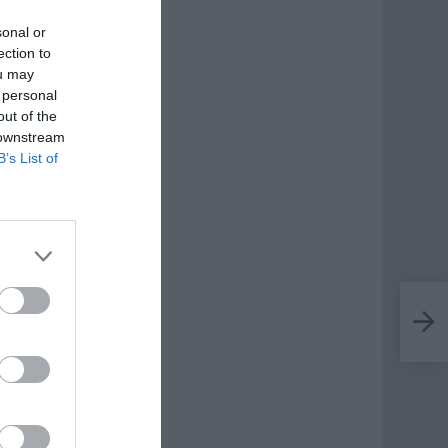
sonal or
ection to
ou may
 personal
out of the
 downstream
B’s List of