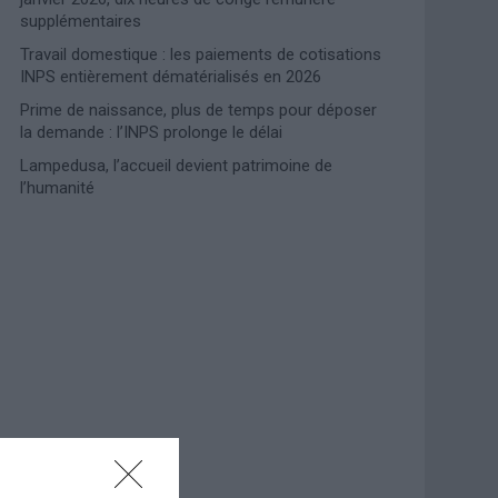
supplémentaires
Travail domestique : les paiements de cotisations
INPS entièrement dématérialisés en 2026
Prime de naissance, plus de temps pour déposer
la demande : l’INPS prolonge le délai
Lampedusa, l’accueil devient patrimoine de
l’humanité
Photoshoot Paris