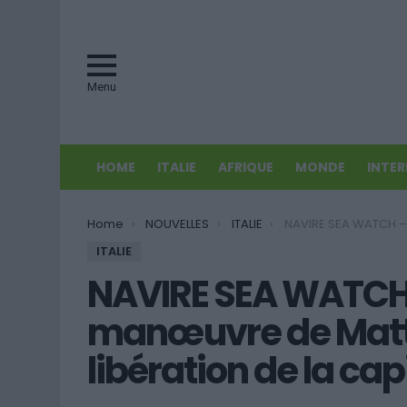
Menu
HOME
ITALIE
AFRIQUE
MONDE
INTE
You are here:
Home
NOUVELLES
ITALIE
NAVIRE SEA WATCH – La nouvelle manœuvre de Matteo Salvini, après
ITALIE
NAVIRE SEA WATCH 
manœuvre de Matteo
libération de la ca