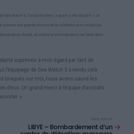
e de Sea Watch 3, Carola Rackete, a quant à elle déclaré:
« Je
re comme une grande victoire de la solidarité avec toutes les
demandeurs d’asile, et contre la criminalisation de l’aide dans
idarité exprimée à mon égard par tant de
ut l’équipage de Sea Watch 3 a rendu cela
 été braqués sur moi, nous avons sauvé les
in d’eux. Un grand merci à l’équipe d’avocats
assister ».
Next article
LIBYE – Bombardement d’un
centre de détention: massacre