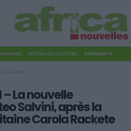
RNATIONAL
LETTRES DES LECTEURS
ÉVÉNEMENTS
 la libération de la capitaine Carola Rackete
– La nouvelle
 Salvini, après la
pitaine Carola Rackete