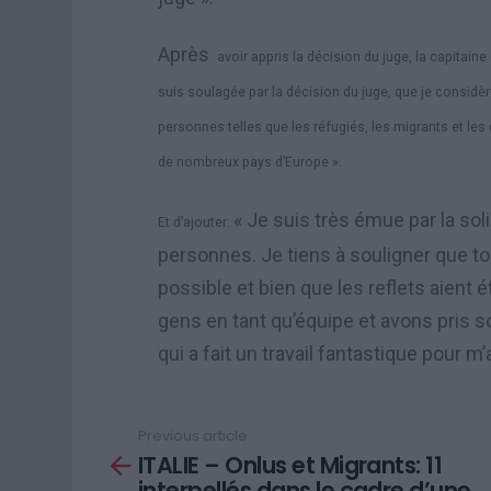
Après
avoir appris
la décision du juge, la capitain
suis soulagée par la décision du juge, que je considè
personnes telles que les réfugiés, les migrants et les 
de nombreux pays d’Europe ».
« Je suis très émue par la sol
Et d’ajouter:
personnes. Je tiens à souligner que to
possible et bien que les reflets aient
gens en tant qu’équipe et avons pris so
qui a fait un travail fantastique pour m’
Previous article
See
ITALIE – Onlus et Migrants: 11
more
interpellés dans le cadre d’une