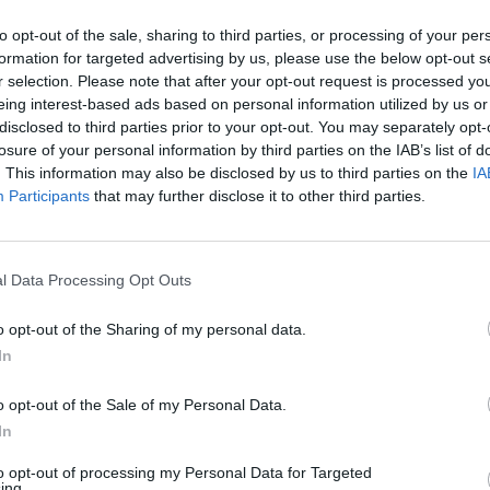
e juge d’Agrigento n’a pas confirmé
to opt-out of the sale, sharing to third parties, or processing of your per
formation for targeted advertising by us, please use the below opt-out s
Watch 3 et n’a ordonné aucune mesure de
r selection. Please note that after your opt-out request is processed y
stère public avait demandé la validation de la
eing interest-based ads based on personal information utilized by us or
disclosed to third parties prior to your opt-out. You may separately opt-
 la province d’Agrigento.
losure of your personal information by third parties on the IAB’s list of
. This information may also be disclosed by us to third parties on the
IA
Participants
that may further disclose it to other third parties.
enté la nouvelle aux journalistes de l’ANSA
 lues. Un appel éventuel sera envisagé. Notre
l Data Processing Opt Outs
, l’action de sauvetage était nécessaire et
o opt-out of the Sharing of my personal data.
cessaire, ce que nous considérons comme un
In
ance de la Guardia di Finanza. Il est clair,
o opt-out of the Sale of my Personal Data.
s sont respectées ».
In
rès avoir été en contact avec la Viminale,
to opt-out of processing my Personal Data for Targeted
ing.