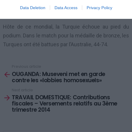
Champion du monde FIBA de basketball féminin
Data Deletion
Data Access
Privacy Policy
senior, le troisième de suite.
Hôte de ce mondial, la Turquie échoue au pied du
podium. Dans le match pour la médaille de bronze, les
Turques ont été battues par l’Australie, 44-74.
Previous article
See
OUGANDA: Museveni met en garde
more
contre les «lobbies homosexuels»
Next article
TRAVAIL DOMESTIQUE: Contributions
fiscales – Versements relatifs au 3ème
trimestre 2014