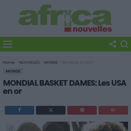
You are here:
Home
NOUVELLES
MONDE
MONDIAL BASKET DAMES: Les USA en or
MONDE
MONDIAL BASKET DAMES: Les USA
en or