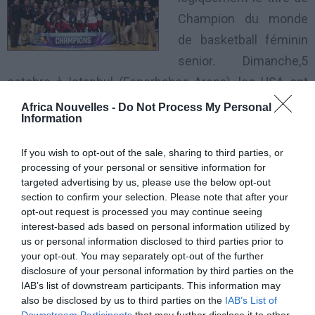
Champion du monde
de basketball féminin
senior. Dimanche,5
octobre à Istanbul (Fenerbahce Arena), les USA ont
battu l’Espagne en finale du 17e Championnat du
Africa Nouvelles -
Do Not Process My Personal
Information
monde FIBA, 64-77. Sérieuses et appliquées au début
de cette finale, les USA étouffent rapidement les
If you wish to opt-out of the sale, sharing to third parties, or
Championnes d’Europe. Dans le sillage de la MVP de la
processing of your personal or sensitive information for
targeted advertising by us, please use the below opt-out
WNBA Maya Moore (18 points), la sélection
section to confirm your selection. Please note that after your
étasunienne s’offre un matelas de 10 unités au bout
opt-out request is processed you may continue seeing
interest-based ads based on personal information utilized by
de 6 minutes de jeu (5-15). Le quart temps s’achèvent
us or personal information disclosed to third parties prior to
sur le score 17-28.
your opt-out. You may separately opt-out of the further
disclosure of your personal information by third parties on the
IAB’s list of downstream participants. This information may
A l’instar de Tina Charles (10 pts, 8 rbds, 1 int) et
also be disclosed by us to third parties on the
IAB’s List of
Brittney Griner (11 pts, 4 rbds) la troupe de Geno