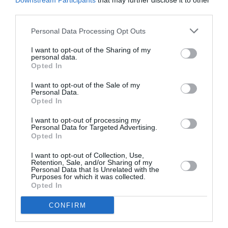
Downstream Participants
that may further disclose it to other
Auriemma ne baisse pas le rythme les dix minutes
third parties.
suivantes, plus 19 à la mi-temps (29-48).
Personal Data Processing Opt Outs
I want to opt-out of the Sharing of my
En seconde période Alba Torrens (10 points), Laura
personal data.
Opted In
Nicholls (10 pts, 11 rbds) et Sancho Lytlle (16 points,
11 rebonds) notamment font de la résistance. Les
I want to opt-out of the Sale of my
Personal Data.
deux coachs donnent du temps à toutes les
Opted In
joueuses, l’Espagne fait jeu égal avec les USA au
I want to opt-out of processing my
Personal Data for Targeted Advertising.
terme du troisième quart: 19 partout.
Opted In
Un peu brouillonnes dans le jeu à l’image des ballons
I want to opt-out of Collection, Use,
Retention, Sale, and/or Sharing of my
Personal Data that Is Unrelated with the
perdus (20 bp à 12), les USA se font bousculer dans le
Purposes for which it was collected.
dernier quart 16-10. Mais le réveil espagnol est un peu
Opted In
tardif. Les USA, avec 32 points venus du banc,
CONFIRM
s’imposent 64-77 et remportent leur 9e titre