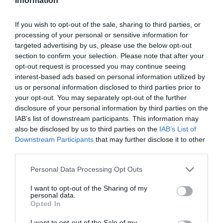
Information
délices de cette petite victoire sur ses ennemis de
toujours. En effet, cette investiture intervient
If you wish to opt-out of the sale, sharing to third parties, or
processing of your personal or sensitive information for
quelques jours seulement après les affrontements
targeted advertising by us, please use the below opt-out
violents qui ont opposé vendredi dernier des
section to confirm your selection. Please note that after your
opt-out request is processed you may continue seeing
éléments de l’armée malienne.
interest-based ads based on personal information utilized by
us or personal information disclosed to third parties prior to
Ce soir-là, «
des militaires lourdement armés
» ont pris
your opt-out. You may separately opt-out of the further
disclosure of your personal information by third parties on the
d’assaut la caserne des Bérets rouges. «
Le comble de
IAB’s list of downstream participants. This information may
l’irresponsabilité
», avait-on titré au lendemain des
also be disclosed by us to third parties on the
IAB’s List of
affrontements qui, en fin de compte, avaient opposé
Downstream Participants
that may further disclose it to other
third parties.
les bérets verts du capitaine Sanogo à leurs éternels
rivaux tandis qu’au nord leurs frères d’armes français
Personal Data Processing Opt Outs
et africains se battaient et se battent toujours pour
I want to opt-out of the Sharing of my
personal data.
restaurer l’intégrité territoriale du Mali.
Opted In
I want to opt-out of the Sale of my