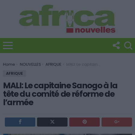
You are here:
Home
NOUVELLES
AFRIQUE
MALI: Le capitaine Sanogo à la tête du comité de réforme de l’armée
AFRIQUE
MALI: Le capitaine Sanogo à la
tête du comité de réforme de
l’armée