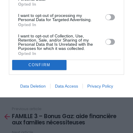
Le vol de la couronne de Ranavalona est évidemment
Opted In
un symbole fort, tout comme, il y a quelques années,
I want to opt-out of processing my
le déplacement en cachette des ossements royaux.
Personal Data for Targeted Advertising.
Opted In
Si certains plaident pour un retour de la monarchie, la
I want to opt-out of Collection, Use,
Retention, Sale, and/or Sharing of my
majorité dit que le problème de Madagascar n’est pas
Personal Data that Is Unrelated with the
Purposes for which it was collected.
la République, mais la gouvernance qui, depuis
Opted In
l’indépendance, n’a pas permis un développement
CONFIRM
solide du pays.
Data Deletion
Data Access
Privacy Policy
Previous article
See
FAMILLE 3 – Bonus Gaz: aide financière
more
aux familles nécessiteuses
Next article