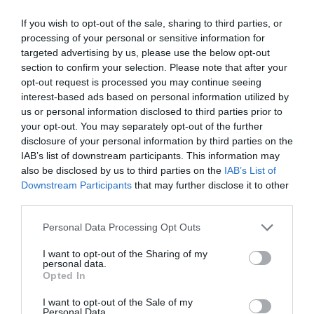
If you wish to opt-out of the sale, sharing to third parties, or
processing of your personal or sensitive information for
targeted advertising by us, please use the below opt-out
section to confirm your selection. Please note that after your
Ce joyau n’a que peu de valeur
opt-out request is processed you may continue seeing
financière, mais il jouit d’une
interest-based ads based on personal information utilized by
us or personal information disclosed to third parties prior to
grande valeur symbolique pour les
your opt-out. You may separately opt-out of the further
fidèles de la monarchie (la royauté
disclosure of your personal information by third parties on the
a perdu le pouvoir en 1996), qui
IAB’s list of downstream participants. This information may
also be disclosed by us to third parties on the
IAB’s List of
restent assez mystérieux sur leurs
Downstream Participants
that may further disclose it to other
activités et sur leurs ambitions. La
third parties.
cérémonie a eu dans l’enceinte
Personal Data Processing Opt Outs
même du palais de la Reine, incendié en 1995 et
I want to opt-out of the Sharing of my
toujours fermé au public, où le rite a été effectué par
personal data.
Opted In
7 descendants directs des reines du XIXe siècle.
I want to opt-out of the Sale of my
Personal Data.