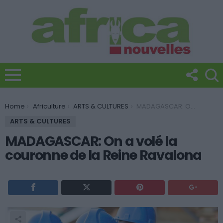
You are here:
Home
Africulture
ARTS & CULTURES
MADAGASCAR: On a volé la couronne de la Reine Ravalona
ARTS & CULTURES
MADAGASCAR: On a volé la
couronne de la Reine Ravalona