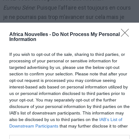
Eumeu Séne
: Puisque l’affaire est toujours en cours
je ne pourrais pas trop m’avancer sur cela mais je
campe toujours sur ma position.
Africa Nouvelles -
Do Not Process My Personal
Information
Nous avons vu Aliou Mané et Gambien venir vous
apporter leur soutien lors de ce combat. J’aimerais
If you wish to opt-out of the sale, sharing to third parties, or
savoir quels sont vos rapports avec votre ancienne
processing of your personal or sensitive information for
targeted advertising by us, please use the below opt-out
écurie?
section to confirm your selection. Please note that after your
Eumeu Séne
: Tous les lutteurs sont mes amis car
opt-out request is processed you may continue seeing
interest-based ads based on personal information utilized by
nous avons des relations cordiales et y’a un respect
us or personal information disclosed to third parties prior to
mutuel entre nous .Je sais qu’il ne me souhaite que
your opt-out. You may separately opt-out of the further
disclosure of your personal information by third parties on the
du bien je m’en réjouis et je les remercie beaucoup.
IAB’s list of downstream participants. This information may
also be disclosed by us to third parties on the
IAB’s List of
Eumeu Séne pourquoi tu aimes sourire? Ou bien
Downstream Participants
that may further disclose it to other
third parties.
c’est un feeling à toi?