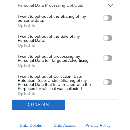
Eumeu Séne
: Je suis naturellement comme cela et je
Personal Data Processing Opt Outs
rends grâce a Dieu ! Faut savoir que nous sommes
I want to opt-out of the Sharing of my
juste des êtres humains et rien d’autre. Je ne fais
personal data.
Opted In
même pas attention à cela donc ce n’est pas quelque
I want to opt-out of the Sale of my
chose que je fais exprès.
Personal Data.
Opted In
J’aimerais savoir si prendre Yékini n’est pas très tôt
I want to opt-out of processing my
Personal Data for Targeted Advertising.
à cause des préparations du combat tu n’auras pas
Opted In
assez de temps pour te préparer?
I want to opt-out of Collection, Use,
Retention, Sale, and/or Sharing of my
Eumeu Séne
: La lutte c’est mon métier. Je me lève
Personal Data that Is Unrelated with the
Purposes for which it was collected.
chaque jour pour aller aux entrainements comme
Opted In
ceux qui se lèvent chaque jour pour aller à leurs
CONFIRM
bureaux. Je n’attends personne pour cela. Si la saison
se termine, là je pourrais prendre des vacances. Mais
tant que la saison est ouverte, je suis prêt à tout
Data Deletion
Data Access
Privacy Policy