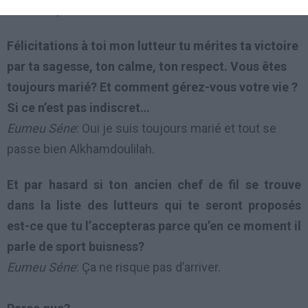
moment pour lutter.
Félicitations à toi mon lutteur tu mérites ta victoire
par ta sagesse, ton calme, ton respect. Vous êtes
toujours marié? Et comment gérez-vous votre vie ?
Si ce n’est pas indiscret…
Eumeu Séne
: Oui je suis toujours marié et tout se
passe bien Alkhamdoulilah.
Et par hasard si ton ancien chef de fil se trouve
dans la liste des lutteurs qui te seront proposés
est-ce que tu l’accepteras parce qu’en ce moment il
parle de sport buisness?
Eumeu Séne
: Ça ne risque pas d’arriver.