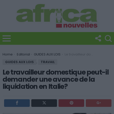
You are here:
Home
Editorial
GUIDES AUX LOIS
Le travailleur domestique peut-il demander une avance de la liquidation en Italie?
GUIDES AUX LOIS
,
TRAVAIL
Le travailleur domestique peut-il
demander une avance de la
liquidation en Italie?