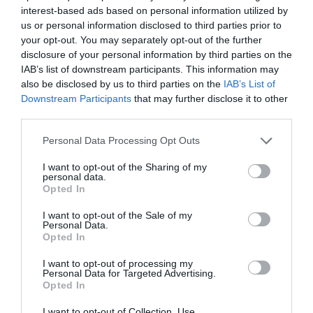
interest-based ads based on personal information utilized by
chaque année, sur la base d’un coefficient égal à 75%
us or personal information disclosed to third parties prior to
de l’augmentation de l’index des prix à la
your opt-out. You may separately opt-out of the further
disclosure of your personal information by third parties on the
consommation, pour les familles d’ouvriers et
IAB’s list of downstream participants. This information may
employés, indiqué par l’ISTAT (Institut des
also be disclosed by us to third parties on the
IAB’s List of
Statistiques), augmenté d’un fixe de 1.5%.
Downstream Participants
that may further disclose it to other
third parties.
L’employeur devra correspondre, à titre d’anticipation,
Personal Data Processing Opt Outs
70% du TFR mûri jusqu’au moment où est faite la
I want to opt-out of the Sharing of my
demande d’avance. Dans ce cas, le coefficient de
personal data.
Opted In
réévaluation s’applique sur le montant entier mis de
I want to opt-out of the Sale of my
côté jusqu’au mois où l’avance est payée.
Personal Data.
Opted In
Pour le reste de l’année, le coefficient ISTAT
I want to opt-out of processing my
Personal Data for Targeted Advertising.
s’applique, par contre, seulement sur le montant (au
Opted In
net des anticipations) restant dans les mains de
I want to opt-out of Collection, Use,