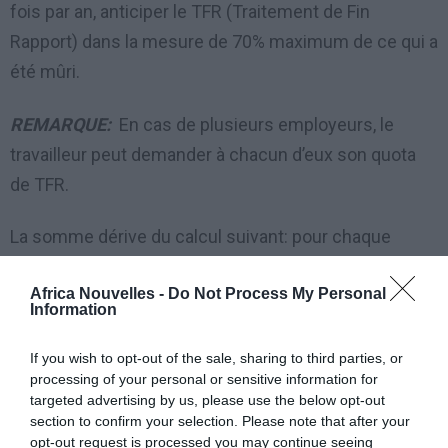
fois par an, anticiper le TFR (Traitement de Fin
Rapport) dans la mesure de 70% maximum de ce qui a
été mûri.
REMARQUE:
En cas de plusieurs employeurs, le
travailleur peut demander à chacun d’eux son quota
de TFR.
La somme dérive du calcul suivant: pour chaque
année de travail, est mis de côté un quota qui s’obtient
Africa Nouvelles -
Do Not Process My Personal
divisant par 13,5 le total des rétributions perçues dans
Information
l’année, y compris le 13ème mois et éventuellement
les indemnités de nourriture et logement.
If you wish to opt-out of the sale, sharing to third parties, or
processing of your personal or sensitive information for
targeted advertising by us, please use the below opt-out
C’est une somme qui est mise de côté chaque année
section to confirm your selection. Please note that after your
et qui ensuite doit être réévaluée le 31 décembre de
opt-out request is processed you may continue seeing