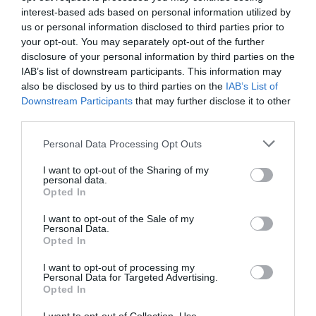
interest-based ads based on personal information utilized by
Les buts sénégalais ont été inscrits par Moussa
us or personal information disclosed to third parties prior to
Konaté qui a repris victorieusement deux corners
your opt-out. You may separately opt-out of the further
disclosure of your personal information by third parties on the
tirés à la 7ème et à la 36ème minute par Pape Ndiaye
IAB’s list of downstream participants. This information may
Souaré.
also be disclosed by us to third parties on the
IAB’s List of
Downstream Participants
that may further disclose it to other
third parties.
La rencontre a été marquée par l’expulsion du
défenseur sénégalais Ablaye Bâ.
Personal Data Processing Opt Outs
I want to opt-out of the Sharing of my
Le Sénégal prend provisoirement la tête de la poule A
personal data.
Opted In
avec cette victoire qui lui donne quatre points, en
attendant la rencontre qui opposera les Emirats-
I want to opt-out of the Sale of my
Personal Data.
Arabes-Unis à la Grande Bretagne.
Opted In
I want to opt-out of processing my
Les Lions avaient réalisé un match nul (1-1) lors de
Personal Data for Targeted Advertising.
Opted In
leur première sortie face à la Grande-Bretagne.