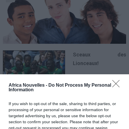
Sceaux des
Lionceaux!
Le Sénégal a remporté,
Africa Nouvelles -
Do Not Process My Personal
dimanche 29 juillet à
Information
Londres, son 2ème
match du tournoi
If you wish to opt-out of the sale, sharing to third parties, or
processing of your personal or sensitive information for
olympique de football masculin, en battant l’équipe
targeted advertising by us, please use the below opt-out
d’Uruguay sur le score de 2-0.
section to confirm your selection. Please note that after your
opt-out request is processed you may continue seeing