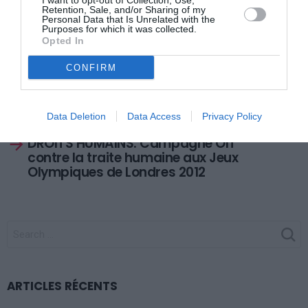
I want to opt-out of Collection, Use,
Retention, Sale, and/or Sharing of my
Personal Data that Is Unrelated with the
Purposes for which it was collected.
Opted In
CONFIRM
Previous article
See
GABON: Premier forum du réseau
more
chrétien au Gabon
Data Deletion
Data Access
Privacy Policy
Next article
DROITS HUMAINS: Campagne OIT
contre la traite humaine aux Jeux
Olympiques de Londres 2012
SEARCH
FOR:
ARTICLES RÉCENTS