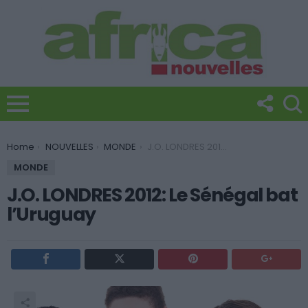
You are here:
Home
NOUVELLES
MONDE
J.O. LONDRES 2012: Le Sénégal bat l’Uruguay
MONDE
J.O. LONDRES 2012: Le Sénégal bat
l’Uruguay