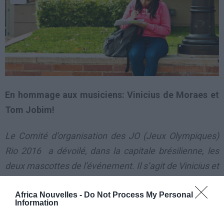
En hommage aux musiciens: Vinicius de Moraes et
Tom Jobim!
Le Comité d’organisation des JO (Jeux Olympiques)
Rio 2016 a dévoilé, dans la capitale brésilienne, les
deux mascottes de l’événement. Il s’agit de Vinicius et
Tom, qui ont été retenu à l’issue d’un vote populaire.
Africa Nouvelles -
Do Not Process My Personal
Vinicius sera la mascotte des Jeux Olympiques et
Information
Tom celle des Jeux paralympiques.