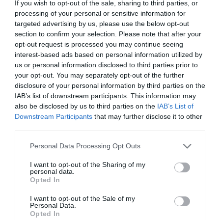
If you wish to opt-out of the sale, sharing to third parties, or
Le Comité
processing of your personal or sensitive information for
targeted advertising by us, please use the below opt-out
d’organisation des JO
section to confirm your selection. Please note that after your
(Jeux Olympiques) Rio
opt-out request is processed you may continue seeing
interest-based ads based on personal information utilized by
2016 a dévoilé, dans la
us or personal information disclosed to third parties prior to
capitale brésilienne, les
your opt-out. You may separately opt-out of the further
disclosure of your personal information by third parties on the
deux mascottes de
IAB’s list of downstream participants. This information may
l’événement. Il s’agit de Vinicius et Tom, qui ont été
also be disclosed by us to third parties on the
IAB’s List of
retenu à l’issue d’un vote populaire. Vinicius sera la
Downstream Participants
that may further disclose it to other
third parties.
mascotte des Jeux Olympiques et Tom celle des
Jeux paralympiques. Ces deux noms sont en
Personal Data Processing Opt Outs
hommage à deux légendes de la musique
I want to opt-out of the Sharing of my
personal data.
brésilienne, Vinicius de Moraes et Tom Jobim.
Opted In
323,327 votants ont décidé du nom des deux
I want to opt-out of the Sale of my
mascottes.
Personal Data.
Opted In