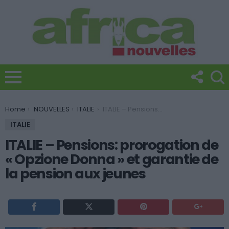
You are here:
Home
NOUVELLES
ITALIE
ITALIE – Pensions: prorogation de « Opzione Donna » et garantie de la pension aux jeunes
ITALIE
ITALIE – Pensions: prorogation de
« Opzione Donna » et garantie de
la pension aux jeunes