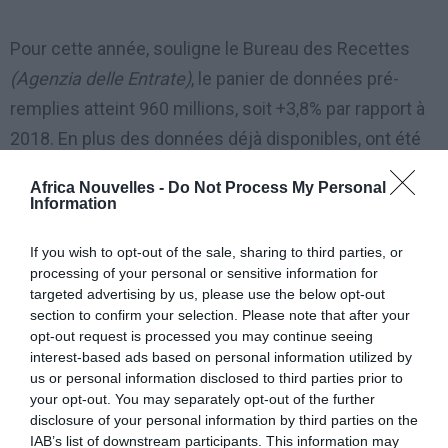
Pour cette année, souligne le Bureau des Recettes
(Agenzia delle Entrate)
, le panier de données pré-
remplies atteint 960 millions, soit +3,8% par rapport à
2018. En plus des données déjà disponibles, ont été
insérées celles envoyées par des organismes
Africa Nouvelles -
Do Not Process My Personal
externes (tels que les cabinets médicaux, les
Information
pharmacies, les banques, les compagnies
If you wish to opt-out of the sale, sharing to third parties, or
d’assurance, les universités, etc.) et par les
processing of your personal or sensitive information for
employeurs è travers les certifications uniques (CU),
targeted advertising by us, please use the below opt-out
section to confirm your selection. Please note that after your
ainsi que les frais sur les parties communes des
opt-out request is processed you may continue seeing
condominiums donnant droit au «
bonus vert
» (prime
interest-based ads based on personal information utilized by
verte) et les sommes versées à partir du 1er janvier
us or personal information disclosed to third parties prior to
your opt-out. You may separately opt-out of the further
2018 pour l’assurance contre les sinistres, souscrites
disclosure of your personal information by third parties on the
pour les immeubles résidentiels.
IAB’s list of downstream participants. This information may