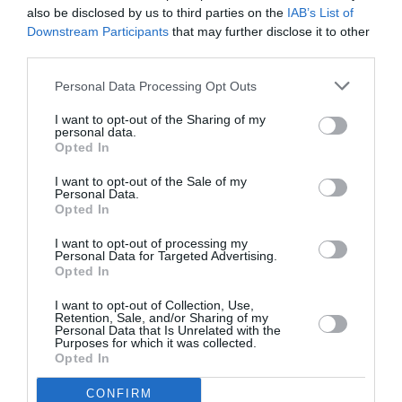
also be disclosed by us to third parties on the
IAB’s List of
Downstream Participants
that may further disclose it to other
Parmi les nouveautés de cette année, il y a aussi la
third parties.
possibilité de choisir la méthode de compilation
Personal Data Processing Opt Outs
simplifiée, comme alternative à la méthode
traditionnelle, pour modifier de manière guidée le
I want to opt-out of the Sharing of my
personal data.
cadre E de la déclaration, par exemple pour ajouter
Opted In
une franchise ou une charge déductible qui ne figure
I want to opt-out of the Sale of my
Personal Data.
pas parmi celles déjà incluses par le Bureau des
Opted In
Recettes ou pour modifier les montants des
I want to opt-out of processing my
dépenses engagées.
Personal Data for Targeted Advertising.
Opted In
A partir du 10 mai, il sera donc possible d’intervenir de
I want to opt-out of Collection, Use,
Retention, Sale, and/or Sharing of my
façon guidée sur l’ensemble des données du tableau,
Personal Data that Is Unrelated with the
Purposes for which it was collected.
en ajoutant, supprimant ou modifiant, entre autres, les
Opted In
montants relatifs aux dépenses donnant droit à des
CONFIRM