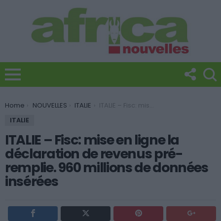
You are here:
Home
NOUVELLES
ITALIE
ITALIE – Fisc: mise en ligne la déclaration de revenus pré-remplie. 960 millions de données insérées
ITALIE
ITALIE – Fisc: mise en ligne la
déclaration de revenus pré-
remplie. 960 millions de données
insérées