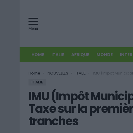
Menu
HOME
ITALIE
AFRIQUE
MONDE
INTE
You are here:
Home
NOUVELLES
ITALIE
IMU (Impôt Municipal sur l’Immobilier): Taxe su
ITALIE
IMU (Impôt Municipa
Taxe sur la premiè
tranches