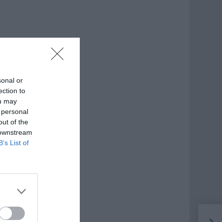
sonal or
ection to
ou may
 personal
out of the
 downstream
B’s List of