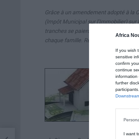
Grâce à un amendement adopté à la C
(Impôt Municipal sur l’Immobilier)
sur 
tranches se paieront en juin, septemb
Africa No
chaque famille. Règles du calcul.
If you wish 
sensitive in
confirm you
continue se
information 
further disc
participants
Downstream 
Persona
I want t
ong