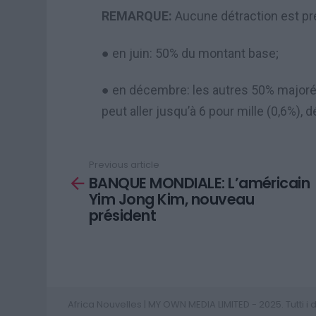
REMARQUE:
Aucune détraction est pré
● en juin: 50% du montant base;
● en décembre: les autres 50% majorés
peut aller jusqu’à 6 pour mille (0,6%)
Previous article
See
BANQUE MONDIALE: L’américain
more
Yim Jong Kim, nouveau
président
Africa Nouvelles | MY OWN MEDIA LIMITED - 2025. Tutti i diri