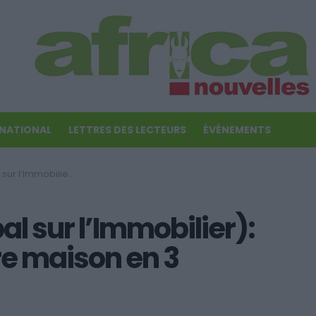
RNATIONAL
LETTRES DES LECTEURS
ÉVÉNEMENTS
r la première maison en 3 tranches
l sur l’Immobilier):
re maison en 3