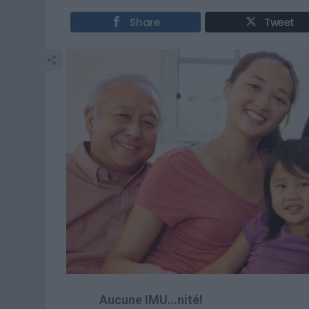
Share
Tweet
Aucune IMU…nité!