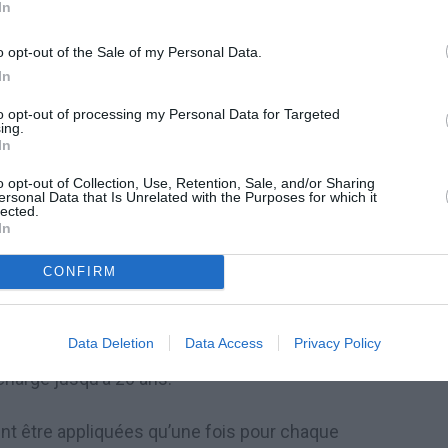
In
o opt-out of the Sale of my Personal Data.
In
calculer les 4 pour mille (0,4%) du soi-disant
to opt-out of processing my Personal Data for Targeted
ing.
s l’acte de vente), majoré de 5% et multiplié
In
o opt-out of Collection, Use, Retention, Sale, and/or Sharing
ersonal Data that Is Unrelated with the Purposes for which it
lected.
 x 1,05 x 160 x 4) : 1000
In
actions suivantes:
CONFIRM
Data Deletion
Data Access
Privacy Policy
charge jusqu’à 26 ans.
t être appliquées qu’une fois pour chaque