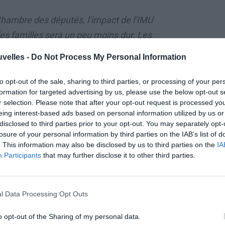
hambre des députés, l’impact de l’IMU
​​les familles
sera un peu moins dur. Les
re et décembre. Une seule détraction pour
uvelles -
Do Not Process My Personal Information
to opt-out of the sale, sharing to third parties, or processing of your per
formation for targeted advertising by us, please use the below opt-out s
r selection. Please note that after your opt-out request is processed y
eing interest-based ads based on personal information utilized by us or
PREMIÈRE MAISON
disclosed to third parties prior to your opt-out. You may separately opt-
losure of your personal information by third parties on the IAB’s list of
Pour la première maison, la nouvelle taxe
. This information may also be disclosed by us to third parties on the
IA
Participants
that may further disclose it to other third parties.
introduite cette année sera versée en 3
tranches:
l Data Processing Opt Outs
● la première en Juin;
o opt-out of the Sharing of my personal data.